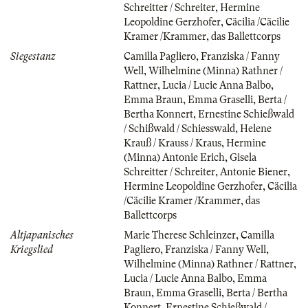
Schreitter / Schreiter
,
Hermine
Leopoldine Gerzhofer
,
Cäcilia /Cäcilie
Kramer /Krammer
,
das Ballettcorps
Siegestanz
Camilla Pagliero
,
Franziska / Fanny
Well
,
Wilhelmine (Minna) Rathner /
Rattner
,
Lucia / Lucie Anna Balbo
,
Emma Braun
,
Emma Graselli
,
Berta /
Bertha Konnert
,
Ernestine Schießwald
/ Schißwald / Schiesswald
,
Helene
Krauß / Krauss / Kraus
,
Hermine
(Minna) Antonie Erich
,
Gisela
Schreitter / Schreiter
,
Antonie Biener
,
Hermine Leopoldine Gerzhofer
,
Cäcilia
/Cäcilie Kramer /Krammer
,
das
Ballettcorps
Altjapanisches
Marie Therese Schleinzer
,
Camilla
Kriegslied
Pagliero
,
Franziska / Fanny Well
,
Wilhelmine (Minna) Rathner / Rattner
,
Lucia / Lucie Anna Balbo
,
Emma
Braun
,
Emma Graselli
,
Berta / Bertha
Konnert
,
Ernestine Schießwald /