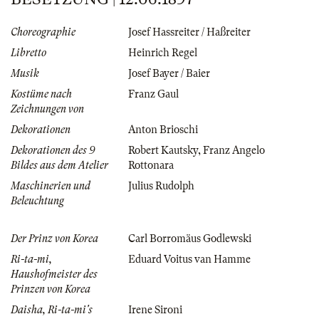
Choreographie
Josef Hassreiter / Haßreiter
Libretto
Heinrich Regel
Musik
Josef Bayer / Baier
Kostüme nach
Franz Gaul
Zeichnungen von
Dekorationen
Anton Brioschi
Dekorationen des 9
Robert Kautsky
,
Franz Angelo
Bildes aus dem Atelier
Rottonara
Maschinerien und
Julius Rudolph
Beleuchtung
Der Prinz von Korea
Carl Borromäus Godlewski
Ri-ta-mi,
Eduard Voitus van Hamme
Haushofmeister des
Prinzen von Korea
Daisha, Ri-ta-mi's
Irene Sironi