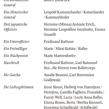
General
Ein chinesischer
Leopold Kammerlander / Kamerlander
General
/ Kammerländer
Drei japanische
Hermine (Minna) Antonie Erich
,
Offiziere
Hermine Leopoldine Gerzhofer
,
Emma
Graselli
Ein Unteroffizier
Ferdinand Rathner
Ein Freiwilliger
Marie / Mizzi Kohler / Koller
Ein Wachposten
Marie Mattersdorfer
Haschisch
Ferdinand Rathner
,
Carl Raimund
Sen.
,
die Herren vom Balletcorps
Die Gaisha
Amalie Bessoni
,
Carl Borromäus
Godlewski
Die Liebesgöttinnen
Irene Sironi
,
Hedwig von Haentjens /
Hentjens
,
Camilla Pagliero
,
Franziska /
Fanny Well
,
Lucia / Lucie Anna Balbo
,
Emma Braun
,
Berta / Bertha Konnert
,
Ernestine Schießwald / Schißwald /