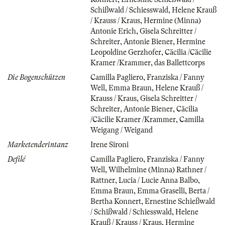
Schißwald / Schiesswald
,
Helene Krauß
/ Krauss / Kraus
,
Hermine (Minna)
Antonie Erich
,
Gisela Schreitter /
Schreiter
,
Antonie Biener
,
Hermine
Leopoldine Gerzhofer
,
Cäcilia /Cäcilie
Kramer /Krammer
,
das Ballettcorps
Die Bogenschützen
Camilla Pagliero
,
Franziska / Fanny
Well
,
Emma Braun
,
Helene Krauß /
Krauss / Kraus
,
Gisela Schreitter /
Schreiter
,
Antonie Biener
,
Cäcilia
/Cäcilie Kramer /Krammer
,
Camilla
Weigang / Weigand
Marketenderintanz
Irene Sironi
Defilé
Camilla Pagliero
,
Franziska / Fanny
Well
,
Wilhelmine (Minna) Rathner /
Rattner
,
Lucia / Lucie Anna Balbo
,
Emma Braun
,
Emma Graselli
,
Berta /
Bertha Konnert
,
Ernestine Schießwald
/ Schißwald / Schiesswald
,
Helene
Krauß / Krauss / Kraus
,
Hermine