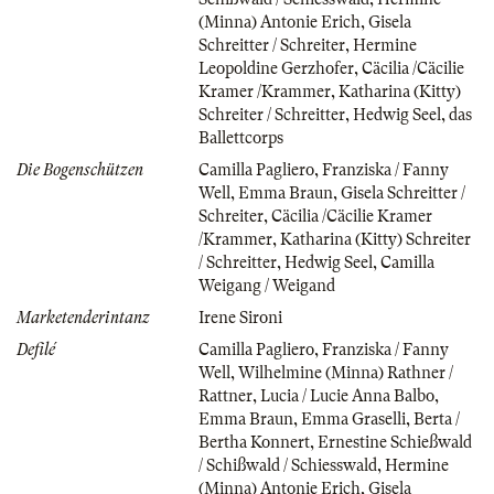
(Minna) Antonie Erich
,
Gisela
Schreitter / Schreiter
,
Hermine
Leopoldine Gerzhofer
,
Cäcilia /Cäcilie
Kramer /Krammer
,
Katharina (Kitty)
Schreiter / Schreitter
,
Hedwig Seel
,
das
Ballettcorps
Die Bogenschützen
Camilla Pagliero
,
Franziska / Fanny
Well
,
Emma Braun
,
Gisela Schreitter /
Schreiter
,
Cäcilia /Cäcilie Kramer
/Krammer
,
Katharina (Kitty) Schreiter
/ Schreitter
,
Hedwig Seel
,
Camilla
Weigang / Weigand
Marketenderintanz
Irene Sironi
Defilé
Camilla Pagliero
,
Franziska / Fanny
Well
,
Wilhelmine (Minna) Rathner /
Rattner
,
Lucia / Lucie Anna Balbo
,
Emma Braun
,
Emma Graselli
,
Berta /
Bertha Konnert
,
Ernestine Schießwald
/ Schißwald / Schiesswald
,
Hermine
(Minna) Antonie Erich
,
Gisela