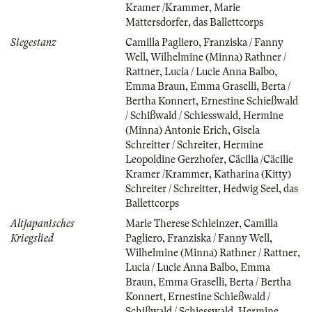
Kramer /Krammer
,
Marie
Mattersdorfer
,
das Ballettcorps
Siegestanz
Camilla Pagliero
,
Franziska / Fanny
Well
,
Wilhelmine (Minna) Rathner /
Rattner
,
Lucia / Lucie Anna Balbo
,
Emma Braun
,
Emma Graselli
,
Berta /
Bertha Konnert
,
Ernestine Schießwald
/ Schißwald / Schiesswald
,
Hermine
(Minna) Antonie Erich
,
Gisela
Schreitter / Schreiter
,
Hermine
Leopoldine Gerzhofer
,
Cäcilia /Cäcilie
Kramer /Krammer
,
Katharina (Kitty)
Schreiter / Schreitter
,
Hedwig Seel
,
das
Ballettcorps
Altjapanisches
Marie Therese Schleinzer
,
Camilla
Kriegslied
Pagliero
,
Franziska / Fanny Well
,
Wilhelmine (Minna) Rathner / Rattner
,
Lucia / Lucie Anna Balbo
,
Emma
Braun
,
Emma Graselli
,
Berta / Bertha
Konnert
,
Ernestine Schießwald /
Schißwald / Schiesswald
,
Hermine