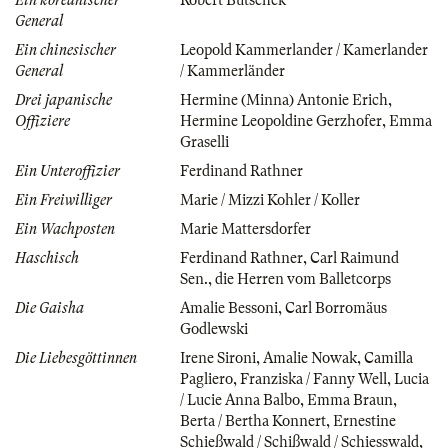
General
Ein chinesischer
Leopold Kammerlander / Kamerlander
General
/ Kammerländer
Drei japanische
Hermine (Minna) Antonie Erich
,
Offiziere
Hermine Leopoldine Gerzhofer
,
Emma
Graselli
Ein Unteroffizier
Ferdinand Rathner
Ein Freiwilliger
Marie / Mizzi Kohler / Koller
Ein Wachposten
Marie Mattersdorfer
Haschisch
Ferdinand Rathner
,
Carl Raimund
Sen.
,
die Herren vom Balletcorps
Die Gaisha
Amalie Bessoni
,
Carl Borromäus
Godlewski
Die Liebesgöttinnen
Irene Sironi
,
Amalie Nowak
,
Camilla
Pagliero
,
Franziska / Fanny Well
,
Lucia
/ Lucie Anna Balbo
,
Emma Braun
,
Berta / Bertha Konnert
,
Ernestine
Schießwald / Schißwald / Schiesswald
,