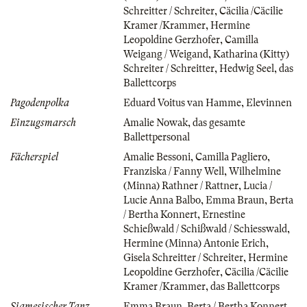
Schreitter / Schreiter
,
Cäcilia /Cäcilie
Kramer /Krammer
,
Hermine
Leopoldine Gerzhofer
,
Camilla
Weigang / Weigand
,
Katharina (Kitty)
Schreiter / Schreitter
,
Hedwig Seel
,
das
Ballettcorps
Pagodenpolka
Eduard Voitus van Hamme
,
Elevinnen
Einzugsmarsch
Amalie Nowak
,
das gesamte
Ballettpersonal
Fächerspiel
Amalie Bessoni
,
Camilla Pagliero
,
Franziska / Fanny Well
,
Wilhelmine
(Minna) Rathner / Rattner
,
Lucia /
Lucie Anna Balbo
,
Emma Braun
,
Berta
/ Bertha Konnert
,
Ernestine
Schießwald / Schißwald / Schiesswald
,
Hermine (Minna) Antonie Erich
,
Gisela Schreitter / Schreiter
,
Hermine
Leopoldine Gerzhofer
,
Cäcilia /Cäcilie
Kramer /Krammer
,
das Ballettcorps
Siamesischer Tanz
Emma Braun
,
Berta / Bertha Konnert
,