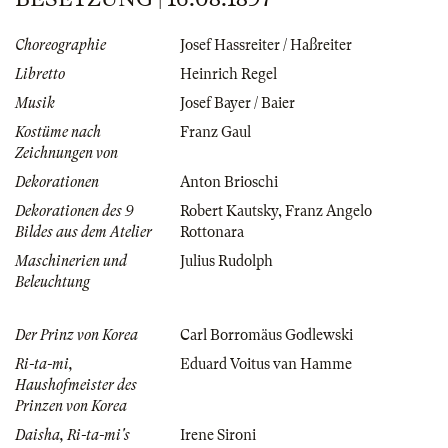
Choreographie
Josef Hassreiter / Haßreiter
Libretto
Heinrich Regel
Musik
Josef Bayer / Baier
Kostüme nach
Franz Gaul
Zeichnungen von
Dekorationen
Anton Brioschi
Dekorationen des 9
Robert Kautsky
,
Franz Angelo
Bildes aus dem Atelier
Rottonara
Maschinerien und
Julius Rudolph
Beleuchtung
Der Prinz von Korea
Carl Borromäus Godlewski
Ri-ta-mi,
Eduard Voitus van Hamme
Haushofmeister des
Prinzen von Korea
Daisha, Ri-ta-mi's
Irene Sironi