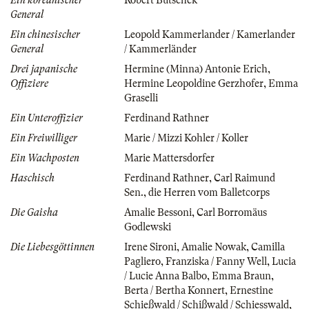
General
Ein chinesischer
Leopold Kammerlander / Kamerlander
General
/ Kammerländer
Drei japanische
Hermine (Minna) Antonie Erich
,
Offiziere
Hermine Leopoldine Gerzhofer
,
Emma
Graselli
Ein Unteroffizier
Ferdinand Rathner
Ein Freiwilliger
Marie / Mizzi Kohler / Koller
Ein Wachposten
Marie Mattersdorfer
Haschisch
Ferdinand Rathner
,
Carl Raimund
Sen.
,
die Herren vom Balletcorps
Die Gaisha
Amalie Bessoni
,
Carl Borromäus
Godlewski
Die Liebesgöttinnen
Irene Sironi
,
Amalie Nowak
,
Camilla
Pagliero
,
Franziska / Fanny Well
,
Lucia
/ Lucie Anna Balbo
,
Emma Braun
,
Berta / Bertha Konnert
,
Ernestine
Schießwald / Schißwald / Schiesswald
,