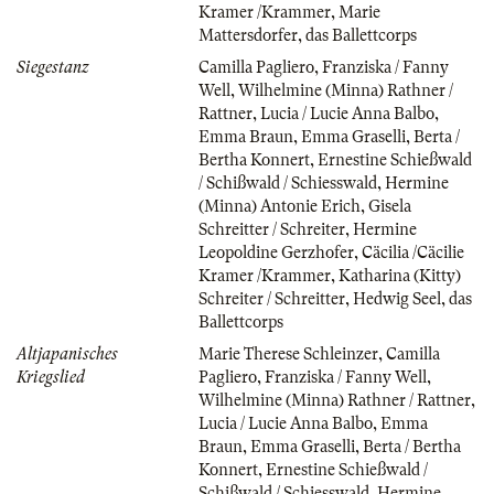
Kramer /Krammer
,
Marie
Mattersdorfer
,
das Ballettcorps
Siegestanz
Camilla Pagliero
,
Franziska / Fanny
Well
,
Wilhelmine (Minna) Rathner /
Rattner
,
Lucia / Lucie Anna Balbo
,
Emma Braun
,
Emma Graselli
,
Berta /
Bertha Konnert
,
Ernestine Schießwald
/ Schißwald / Schiesswald
,
Hermine
(Minna) Antonie Erich
,
Gisela
Schreitter / Schreiter
,
Hermine
Leopoldine Gerzhofer
,
Cäcilia /Cäcilie
Kramer /Krammer
,
Katharina (Kitty)
Schreiter / Schreitter
,
Hedwig Seel
,
das
Ballettcorps
Altjapanisches
Marie Therese Schleinzer
,
Camilla
Kriegslied
Pagliero
,
Franziska / Fanny Well
,
Wilhelmine (Minna) Rathner / Rattner
,
Lucia / Lucie Anna Balbo
,
Emma
Braun
,
Emma Graselli
,
Berta / Bertha
Konnert
,
Ernestine Schießwald /
Schißwald / Schiesswald
,
Hermine