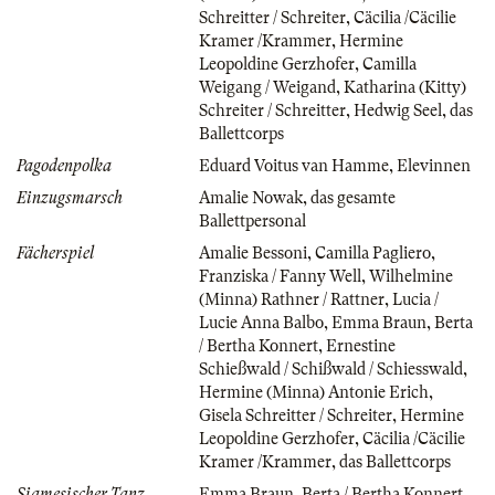
Schreitter / Schreiter
,
Cäcilia /Cäcilie
Kramer /Krammer
,
Hermine
Leopoldine Gerzhofer
,
Camilla
Weigang / Weigand
,
Katharina (Kitty)
Schreiter / Schreitter
,
Hedwig Seel
,
das
Ballettcorps
Pagodenpolka
Eduard Voitus van Hamme
,
Elevinnen
Einzugsmarsch
Amalie Nowak
,
das gesamte
Ballettpersonal
Fächerspiel
Amalie Bessoni
,
Camilla Pagliero
,
Franziska / Fanny Well
,
Wilhelmine
(Minna) Rathner / Rattner
,
Lucia /
Lucie Anna Balbo
,
Emma Braun
,
Berta
/ Bertha Konnert
,
Ernestine
Schießwald / Schißwald / Schiesswald
,
Hermine (Minna) Antonie Erich
,
Gisela Schreitter / Schreiter
,
Hermine
Leopoldine Gerzhofer
,
Cäcilia /Cäcilie
Kramer /Krammer
,
das Ballettcorps
Siamesischer Tanz
Emma Braun
,
Berta / Bertha Konnert
,