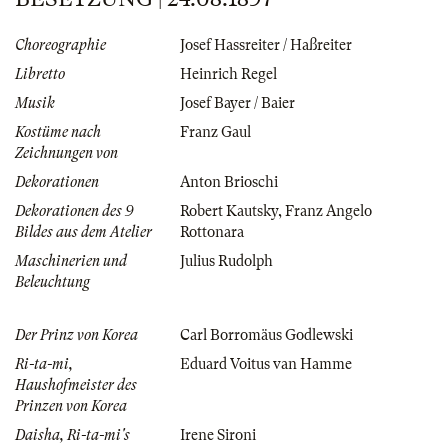
Choreographie
Josef Hassreiter / Haßreiter
Libretto
Heinrich Regel
Musik
Josef Bayer / Baier
Kostüme nach
Franz Gaul
Zeichnungen von
Dekorationen
Anton Brioschi
Dekorationen des 9
Robert Kautsky
,
Franz Angelo
Bildes aus dem Atelier
Rottonara
Maschinerien und
Julius Rudolph
Beleuchtung
Der Prinz von Korea
Carl Borromäus Godlewski
Ri-ta-mi,
Eduard Voitus van Hamme
Haushofmeister des
Prinzen von Korea
Daisha, Ri-ta-mi's
Irene Sironi