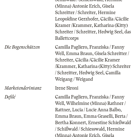
(Minna) Antonie Erich
,
Gisela
Schreitter / Schreiter
,
Hermine
Leopoldine Gerzhofer
,
Cäcilia /Cäcilie
Kramer /Krammer
,
Katharina (Kitty)
Schreiter / Schreitter
,
Hedwig Seel
,
das
Ballettcorps
Die Bogenschützen
Camilla Pagliero
,
Franziska / Fanny
Well
,
Emma Braun
,
Gisela Schreitter /
Schreiter
,
Cäcilia /Cäcilie Kramer
/Krammer
,
Katharina (Kitty) Schreiter
/ Schreitter
,
Hedwig Seel
,
Camilla
Weigang / Weigand
Marketenderintanz
Irene Sironi
Defilé
Camilla Pagliero
,
Franziska / Fanny
Well
,
Wilhelmine (Minna) Rathner /
Rattner
,
Lucia / Lucie Anna Balbo
,
Emma Braun
,
Emma Graselli
,
Berta /
Bertha Konnert
,
Ernestine Schießwald
/ Schißwald / Schiesswald
,
Hermine
(Minna) Antonie Erich
,
Gisela