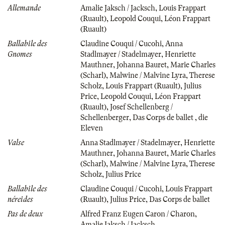
Allemande
Amalie Jaksch / Jacksch
,
Louis Frappart
(Ruault)
,
Leopold Couqui
,
Léon Frappart
(Ruault)
Ballabile des
Claudine Couqui / Cucohi
,
Anna
Gnomes
Stadlmayer / Stadelmayer
,
Henriette
Mauthner
,
Johanna Bauret
,
Marie Charles
(Scharl)
,
Malwine / Malvine Lyra
,
Therese
Scholz
,
Louis Frappart (Ruault)
,
Julius
Price
,
Leopold Couqui
,
Léon Frappart
(Ruault)
,
Josef Schellenberg /
Schellenberger
,
Das Corps de ballet
,
die
Eleven
Valse
Anna Stadlmayer / Stadelmayer
,
Henriette
Mauthner
,
Johanna Bauret
,
Marie Charles
(Scharl)
,
Malwine / Malvine Lyra
,
Therese
Scholz
,
Julius Price
Ballabile des
Claudine Couqui / Cucohi
,
Louis Frappart
néreides
(Ruault)
,
Julius Price
,
Das Corps de ballet
Pas de deux
Alfred Franz Eugen Caron / Charon
,
Amalie Jaksch / Jacksch