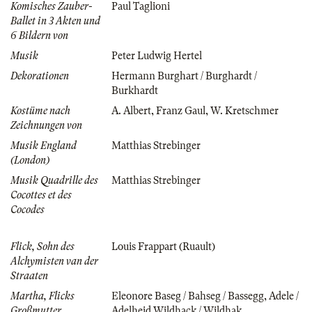
Komisches Zauber-
Paul Taglioni
Ballet in 3 Akten und
6 Bildern von
Musik
Peter Ludwig Hertel
Dekorationen
Hermann Burghart / Burghardt /
Burkhardt
Kostüme nach
A. Albert
,
Franz Gaul
,
W. Kretschmer
Zeichnungen von
Musik England
Matthias Strebinger
(London)
Musik Quadrille des
Matthias Strebinger
Cocottes et des
Cocodes
Flick, Sohn des
Louis Frappart (Ruault)
Alchymisten van der
Straaten
Martha, Flicks
Eleonore Baseg / Bahseg / Bassegg
,
Adele /
Großmutter
Adelheid Wildhack / Wildhak