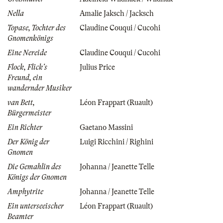
Nella
Amalie Jaksch / Jacksch
Topase, Tochter des
Claudine Couqui / Cucohi
Gnomenkönigs
Eine Nereide
Claudine Couqui / Cucohi
Flock, Flick's
Julius Price
Freund, ein
wandernder Musiker
van Bett,
Léon Frappart (Ruault)
Bürgermeister
Ein Richter
Gaetano Massini
Der König der
Luigi Ricchini / Righini
Gnomen
Die Gemahlin des
Johanna / Jeanette Telle
Königs der Gnomen
Amphytrite
Johanna / Jeanette Telle
Ein unterseeischer
Léon Frappart (Ruault)
Beamter