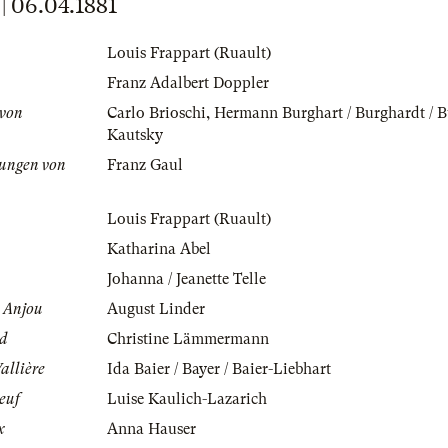
06.04.1881
Louis Frappart (Ruault)
Franz Adalbert Doppler
 von
Carlo Brioschi
,
Hermann Burghart / Burghardt / 
Kautsky
ungen von
Franz Gaul
Louis Frappart (Ruault)
Katharina Abel
Johanna / Jeanette Telle
n Anjou
August Linder
nd
Christine Lämmermann
allière
Ida Baier / Bayer / Baier-Liebhart
euf
Luise Kaulich-Lazarich
x
Anna Hauser