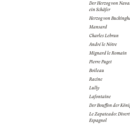
Der Herzog von Navail
ein Schäfer
Herzog von Bucking
Mansard
Charles Lebrun
André le Nôtre
Mignard le Romain
Pierre Puget
Boileau
Racine
Lully
Lafontaine
Der Bouffon der Köni
Le Zapateado: Divert
Espagnol