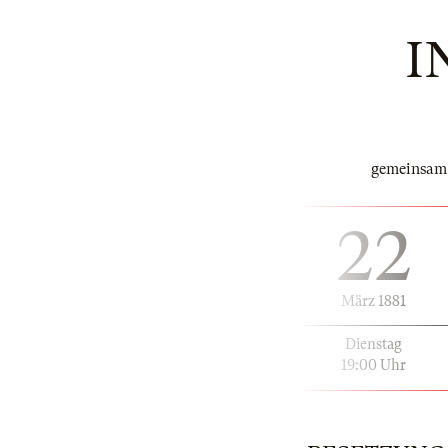
I
gemeinsam 
22
März 1881
Dienstag
19:00 Uhr