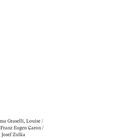
a Graselli
,
Louise /
 Franz Eugen Caron /
,
Josef Zulka