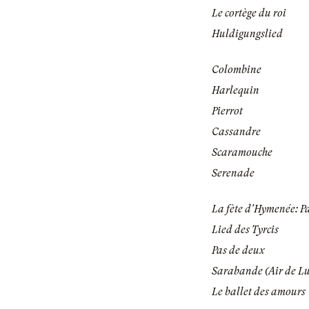
Le cortège du roi
Huldigungslied
Colombine
Harlequin
Pierrot
Cassandre
Scaramouche
Serenade
La fète d'Hymenée: P
Lied des Tyrcis
Pas de deux
Sarabande (Air de Lu
Le ballet des amours