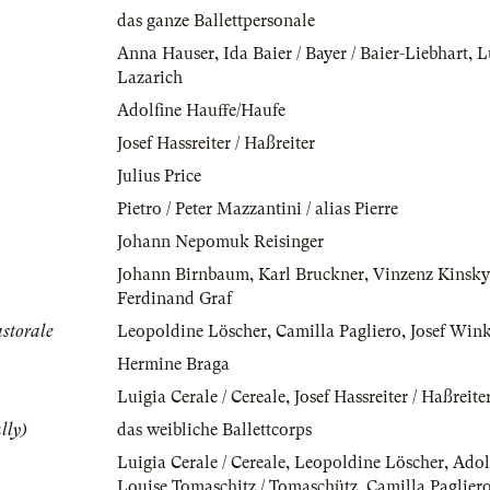
das ganze Ballettpersonale
Anna Hauser
,
Ida Baier / Bayer / Baier-Liebhart
,
L
Lazarich
Adolfine Hauffe/Haufe
Josef Hassreiter / Haßreiter
Julius Price
Pietro / Peter Mazzantini / alias Pierre
Johann Nepomuk Reisinger
Johann Birnbaum
,
Karl Bruckner
,
Vinzenz Kinsky
Ferdinand Graf
astorale
Leopoldine Löscher
,
Camilla Pagliero
,
Josef Wink
Hermine Braga
Luigia Cerale / Cereale
,
Josef Hassreiter / Haßreite
lly)
das weibliche Ballettcorps
Luigia Cerale / Cereale
,
Leopoldine Löscher
,
Adol
Louise Tomaschitz / Tomaschütz
,
Camilla Paglier