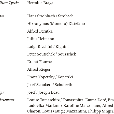
les/ Tyrcis,
Hermine Braga
ham
Hans Strohbach / Strobach
Hieronymus (Momolo) Distefano
Alfred Perutka
Julius Heimann
Luigi Ricchini / Righini
Peter Soutschek / Souzschek
Ernest Fournes
Alfred Rieger
Franz Kopetzky / Kopetzki
Josef Schubert / Schuberth
gin
Josef / Joseph Beau
issement
Louise Tomaschitz / Tomaschütz
,
Emma Doré
,
Emm
Ludovika Marianne Karoline Matzenauer
,
Alfred
Charon
,
Louis (Luigi) Mazzantini
,
Philipp Singer