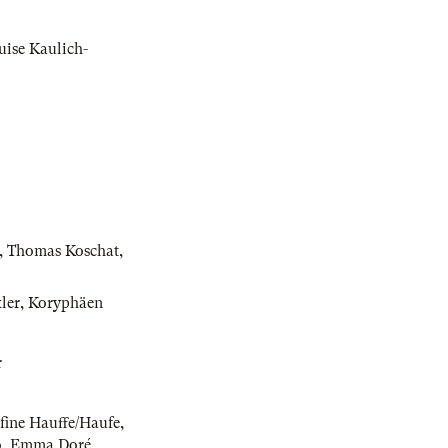
uise Kaulich-
,
Thomas Koschat
,
ler
,
Koryphäen
r
fine Hauffe/Haufe
,
o
,
Emma Doré
,