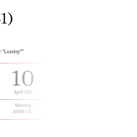
1)
 "Loreley""
10
April 1881
Sonntag
19:00 Uhr