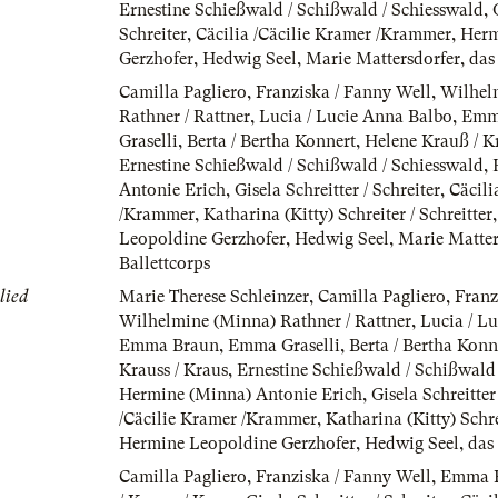
Ernestine Schießwald / Schißwald / Schiesswald
,
Schreiter
,
Cäcilia /Cäcilie Kramer /Krammer
,
Herm
Gerzhofer
,
Hedwig Seel
,
Marie Mattersdorfer
,
das
Camilla Pagliero
,
Franziska / Fanny Well
,
Wilhel
Rathner / Rattner
,
Lucia / Lucie Anna Balbo
,
Emm
Graselli
,
Berta / Bertha Konnert
,
Helene Krauß / Kr
Ernestine Schießwald / Schißwald / Schiesswald
,
Antonie Erich
,
Gisela Schreitter / Schreiter
,
Cäcili
/Krammer
,
Katharina (Kitty) Schreiter / Schreitter
Leopoldine Gerzhofer
,
Hedwig Seel
,
Marie Matter
Ballettcorps
lied
Marie Therese Schleinzer
,
Camilla Pagliero
,
Franz
Wilhelmine (Minna) Rathner / Rattner
,
Lucia / L
Emma Braun
,
Emma Graselli
,
Berta / Bertha Konn
Krauss / Kraus
,
Ernestine Schießwald / Schißwald
Hermine (Minna) Antonie Erich
,
Gisela Schreitter
/Cäcilie Kramer /Krammer
,
Katharina (Kitty) Schre
Hermine Leopoldine Gerzhofer
,
Hedwig Seel
,
das
Camilla Pagliero
,
Franziska / Fanny Well
,
Emma 