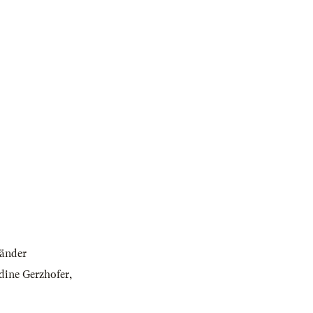
änder
dine Gerzhofer
,