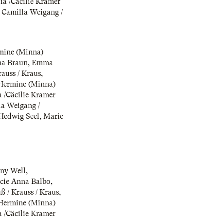
lia /Cäcilie Kramer
,
Camilla Weigang /
mine (Minna)
a Braun
,
Emma
auss / Kraus
,
Hermine (Minna)
a /Cäcilie Kramer
la Weigang /
Hedwig Seel
,
Marie
nny Well
,
ucie Anna Balbo
,
ß / Krauss / Kraus
,
Hermine (Minna)
a /Cäcilie Kramer