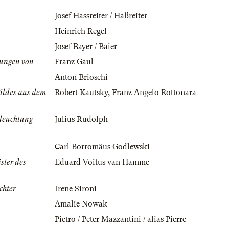
Josef Hassreiter / Haßreiter
Heinrich Regel
Josef Bayer / Baier
ungen von
Franz Gaul
Anton Brioschi
ildes aus dem
Robert Kautsky
,
Franz Angelo Rottonara
leuchtung
Julius Rudolph
Carl Borromäus Godlewski
ster des
Eduard Voitus van Hamme
chter
Irene Sironi
Amalie Nowak
Pietro / Peter Mazzantini / alias Pierre