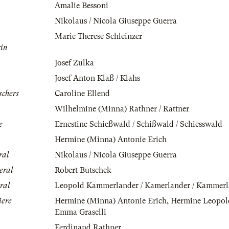
Amalie Bessoni
Nikolaus / Nicola Giuseppe Guerra
Marie Therese Schleinzer
rin
Josef Zulka
Josef Anton Klaß / Klahs
schers
Caroline Ellend
Wilhelmine (Minna) Rathner / Rattner
e
Ernestine Schießwald / Schißwald / Schiesswald
Hermine (Minna) Antonie Erich
ral
Nikolaus / Nicola Giuseppe Guerra
eral
Robert Butschek
ral
Leopold Kammerlander / Kamerlander / Kammerl
iere
Hermine (Minna) Antonie Erich
,
Hermine Leopol
Emma Graselli
Ferdinand Rathner