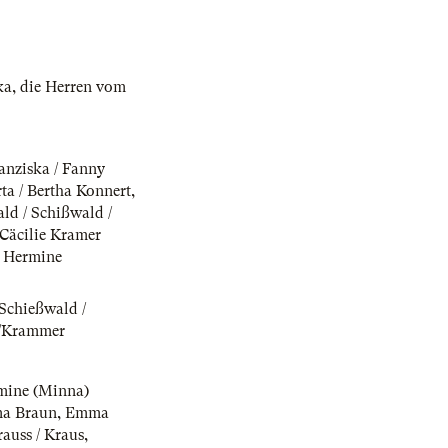
ka
,
die Herren vom
anziska / Fanny
ta / Bertha Konnert
,
ld / Schißwald /
/Cäcilie Kramer
,
Hermine
 Schießwald /
r /Krammer
mine (Minna)
a Braun
,
Emma
auss / Kraus
,