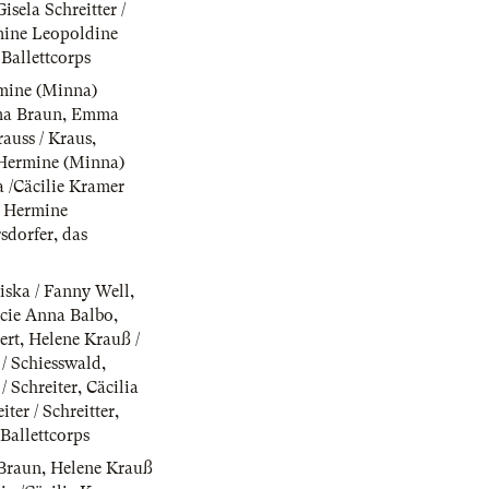
Gisela Schreitter /
ine Leopoldine
 Ballettcorps
mine (Minna)
a Braun
,
Emma
auss / Kraus
,
Hermine (Minna)
a /Cäcilie Kramer
,
Hermine
sdorfer
,
das
iska / Fanny Well
,
ucie Anna Balbo
,
ert
,
Helene Krauß /
 / Schiesswald
,
 / Schreiter
,
Cäcilia
iter / Schreitter
,
 Ballettcorps
Braun
,
Helene Krauß