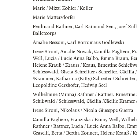
Marie / Mizzi Kohler / Koller
Marie Mattersdorfer
Ferdinand Rathner
,
Carl Raimund Sen.
,
Josef Zul
Balletcorps
Amalie Bessoni
,
Carl Borromäus Godlewski
Irene Sironi
,
Amalie Nowak
,
Camilla Pagliero
,
Fr
Well
,
Lucia / Lucie Anna Balbo
,
Emma Braun
,
Ber
Helene Krauß / Krauss / Kraus
,
Ernestine Schießwa
Schiesswald
,
Gisela Schreitter / Schreiter
,
Cäcilia 
/Krammer
,
Katharina (Kitty) Schreiter / Schreitter
Leopoldine Gerzhofer
,
Hedwig Seel
Wilhelmine (Minna) Rathner / Rattner
,
Ernestine
Schißwald / Schiesswald
,
Cäcilia /Cäcilie Krame
Irene Sironi
,
Nikolaus / Nicola Giuseppe Guerra
Camilla Pagliero
,
Franziska / Fanny Well
,
Wilhel
Rathner / Rattner
,
Lucia / Lucie Anna Balbo
,
Emm
Graselli
,
Berta / Bertha Konnert
,
Helene Krauß / Kr