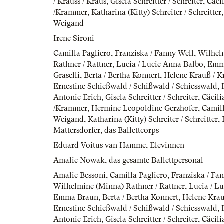
/ Krauss / Kraus
,
Gisela Schreitter / Schreiter
,
Cäci
/Krammer
,
Katharina (Kitty) Schreiter / Schreitter
Weigand
Irene Sironi
Camilla Pagliero
,
Franziska / Fanny Well
,
Wilhel
Rathner / Rattner
,
Lucia / Lucie Anna Balbo
,
Emm
Graselli
,
Berta / Bertha Konnert
,
Helene Krauß / Kr
Ernestine Schießwald / Schißwald / Schiesswald
,
Antonie Erich
,
Gisela Schreitter / Schreiter
,
Cäcili
/Krammer
,
Hermine Leopoldine Gerzhofer
,
Camil
Weigand
,
Katharina (Kitty) Schreiter / Schreitter
,
Mattersdorfer
,
das Ballettcorps
Eduard Voitus van Hamme
,
Elevinnen
Amalie Nowak
,
das gesamte Ballettpersonal
Amalie Bessoni
,
Camilla Pagliero
,
Franziska / Fa
Wilhelmine (Minna) Rathner / Rattner
,
Lucia / L
Emma Braun
,
Berta / Bertha Konnert
,
Helene Krau
Ernestine Schießwald / Schißwald / Schiesswald
,
Antonie Erich
,
Gisela Schreitter / Schreiter
,
Cäcili