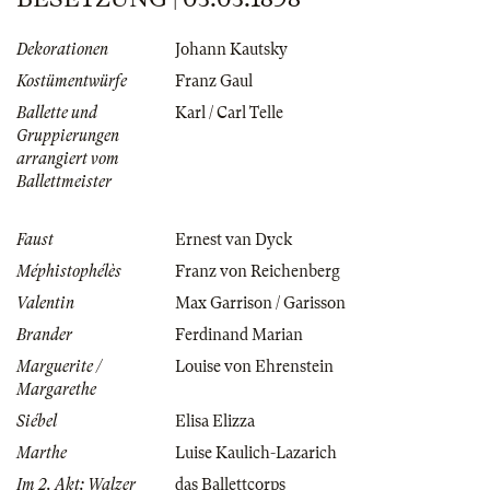
Dekorationen
Johann Kautsky
Kostümentwürfe
Franz Gaul
Ballette und
Karl / Carl Telle
Gruppierungen
arrangiert vom
Ballettmeister
Faust
Ernest van Dyck
Méphistophélès
Franz von Reichenberg
Valentin
Max Garrison / Garisson
Brander
Ferdinand Marian
Marguerite /
Louise von Ehrenstein
Margarethe
Siébel
Elisa Elizza
Marthe
Luise Kaulich-Lazarich
Im 2. Akt: Walzer
das Ballettcorps