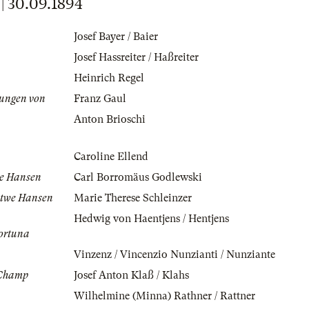
 30.09.1894
Josef Bayer / Baier
Josef Hassreiter / Haßreiter
Heinrich Regel
ungen von
Franz Gaul
Anton Brioschi
Caroline Ellend
we Hansen
Carl Borromäus Godlewski
itwe Hansen
Marie Therese Schleinzer
Hedwig von Haentjens / Hentjens
ortuna
Vinzenz / Vincenzio Nunzianti / Nunziante
 Champ
Josef Anton Klaß / Klahs
Wilhelmine (Minna) Rathner / Rattner