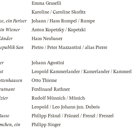
Emma Graselli
Karoline / Caroline Skofitz
e, ein Pariser
Johann / Hans Rumpel / Rumpe
ein Wiener
Anton Kopetzky / Kopetzki
länder
Hans Neubauer
Republik San
Pietro / Peter Mazzantini / alias Pierre
er
Johann Agostini
st
Leopold Kammerlander / Kamerlander / Kammerl
rottenhausen
Otto Thieme
eutnant
Ferdinand Rathner
izier
Rudolf Münnich / Münich
Leopold / Leo Johann jun. Dubois
Russe
Philipp Fränzl / Fränzel / Frenzl / Frenzel
emchen, ein
Philipp Singer