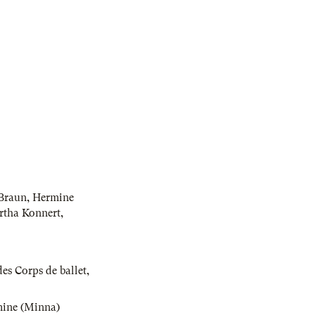
Braun
,
Hermine
ertha Konnert
,
es Corps de ballet
,
ine (Minna)