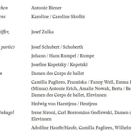
chen
Antonie Biener
ens
Karoline / Caroline Skofitz
iffer,
Josef Zulka
 partie)
Josef Schubert / Schuberth
Johann / Hans Rumpel / Rumpe
Josefine Kopetzky / Kopetzki
en
Damen des Corps de ballet
Camilla Pagliero
,
Franziska / Fanny Well
,
Emma 
(Minna) Antonie Erich
,
Amalie Nowak
,
Berta / B
Damen des Corps de ballet
,
Elevinnen
Hedwig von Haentjens / Hentjens
einkugel
Irene Sironi
,
Carl Borromäus Godlewski
,
Damen d
Elevinnen
Adolfine Hauffe/Haufe
,
Camilla Pagliero
,
Wilhelm