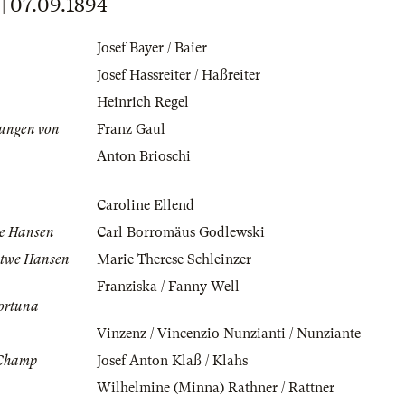
 07.09.1894
Josef Bayer / Baier
Josef Hassreiter / Haßreiter
Heinrich Regel
ungen von
Franz Gaul
Anton Brioschi
Caroline Ellend
we Hansen
Carl Borromäus Godlewski
itwe Hansen
Marie Therese Schleinzer
Franziska / Fanny Well
ortuna
Vinzenz / Vincenzio Nunzianti / Nunziante
 Champ
Josef Anton Klaß / Klahs
Wilhelmine (Minna) Rathner / Rattner