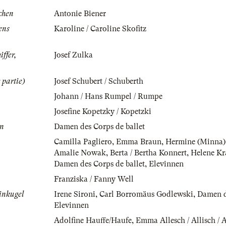
chen
Antonie Biener
ens
Karoline / Caroline Skofitz
iffer,
Josef Zulka
 partie)
Josef Schubert / Schuberth
Johann / Hans Rumpel / Rumpe
Josefine Kopetzky / Kopetzki
en
Damen des Corps de ballet
Camilla Pagliero
,
Emma Braun
,
Hermine (Minna)
Amalie Nowak
,
Berta / Bertha Konnert
,
Helene Kr
Damen des Corps de ballet
,
Elevinnen
Franziska / Fanny Well
einkugel
Irene Sironi
,
Carl Borromäus Godlewski
,
Damen d
Elevinnen
Adolfine Hauffe/Haufe
,
Emma Allesch / Allisch / A