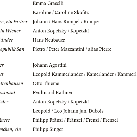
Emma Graselli
Karoline / Caroline Skofitz
e, ein Pariser
Johann / Hans Rumpel / Rumpe
ein Wiener
Anton Kopetzky / Kopetzki
länder
Hans Neubauer
Republik San
Pietro / Peter Mazzantini / alias Pierre
er
Johann Agostini
st
Leopold Kammerlander / Kamerlander / Kammerl
rottenhausen
Otto Thieme
eutnant
Ferdinand Rathner
izier
Anton Kopetzky / Kopetzki
Leopold / Leo Johann jun. Dubois
Russe
Philipp Fränzl / Fränzel / Frenzl / Frenzel
emchen, ein
Philipp Singer