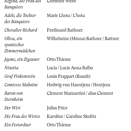
Regina, die Frau des
Christine Welte
Banquiers
Adele, die Tochter
Marie Lhota / L'hota
des Banquiers
Chevalier Richard
Ferdinand Rathner
Oliva, ein
Wilhelmine (Minna) Rathner / Rattner
spanisches
Zimmermädchen
Jayme, ein Zigeuner
Otto Thieme
Ninetta
Lucia / Lucie Anna Balbo
Graf Finkenstein
Louis Frappart (Ruault)
Comtesse Malwine
Hedwig von Haentjens / Hentjens
Baron von
Clement Mazzantini / alias Clement
Sternheim
Der Wirt
Julius Price
Die Frau des Wirtes
Karoline / Caroline Skofitz
Ein Festordner
Otto Thieme