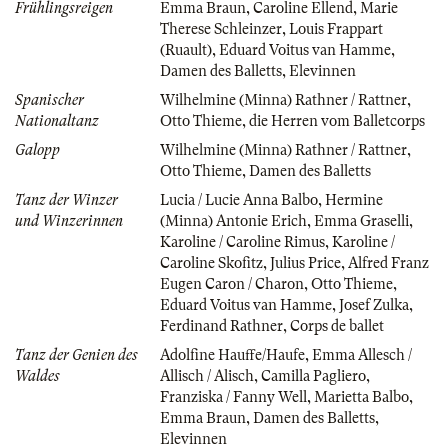
Frühlingsreigen
Emma Braun
,
Caroline Ellend
,
Marie
Therese Schleinzer
,
Louis Frappart
(Ruault)
,
Eduard Voitus van Hamme
,
Damen des Balletts
,
Elevinnen
Spanischer
Wilhelmine (Minna) Rathner / Rattner
,
Nationaltanz
Otto Thieme
,
die Herren vom Balletcorps
Galopp
Wilhelmine (Minna) Rathner / Rattner
,
Otto Thieme
,
Damen des Balletts
Tanz der Winzer
Lucia / Lucie Anna Balbo
,
Hermine
und Winzerinnen
(Minna) Antonie Erich
,
Emma Graselli
,
Karoline / Caroline Rimus
,
Karoline /
Caroline Skofitz
,
Julius Price
,
Alfred Franz
Eugen Caron / Charon
,
Otto Thieme
,
Eduard Voitus van Hamme
,
Josef Zulka
,
Ferdinand Rathner
,
Corps de ballet
Tanz der Genien des
Adolfine Hauffe/Haufe
,
Emma Allesch /
Waldes
Allisch / Alisch
,
Camilla Pagliero
,
Franziska / Fanny Well
,
Marietta Balbo
,
Emma Braun
,
Damen des Balletts
,
Elevinnen