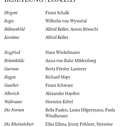
Dirgent
Franz Schalk
Regie
Wilhelm von Wymétal
Bühnenbild
Alfred Roller
,
Anton Brioschi
Kostüme
Alfred Roller
Siegfried
Hans Winkelmann
Brünnhilde
Anna von Bahr-Mildenburg
Gutrune
Berta Förster-Lauterer
Hagen
Richard Mayr
Gunther
Franz Schwarz
Alberich
Alexander Haydter
Waltraute
Hermine Kittel
Die Nornen
Bella Paalen
,
Laura Hilgermann
,
Paula
Windheuser
Die Rheintöchter
Elisa Elizza
,
Jenny Pohlner
,
Hermine