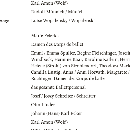
Karl Amon (Wolf)
Rudolf Münnich / Münich
junge
Luise Wopalensky / Wopalenski
Marie Peterka
Damen des Corps de ballet
Emmi / Emma Spuller
,
Regine Fleischinger
,
Josef
Windböck
,
Hermine Kaar
,
Karoline Katlein
,
Herm
Helene (Strohl) von Strohlendorf
,
Theodora Marie
Camilla Lustig
,
Anna / Anni Horvath
,
Margarete /
Buchinger
,
Damen des Corps de ballet
das gesamte Ballettpersonal
Josef / Joszy Schreiter / Schreitter
Otto Linder
Johann (Hans) Karl Ecker
Karl Amon (Wolf)