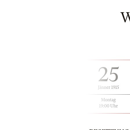
W
25
Jänner 1915
Montag
19:00 Uhr