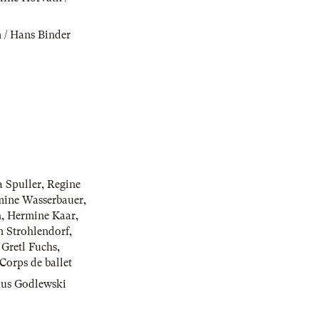
 / Hans Binder
 Spuller
,
Regine
ine Wasserbauer
,
h
,
Hermine Kaar
,
n Strohlendorf
,
 Gretl Fuchs
,
Corps de ballet
us Godlewski