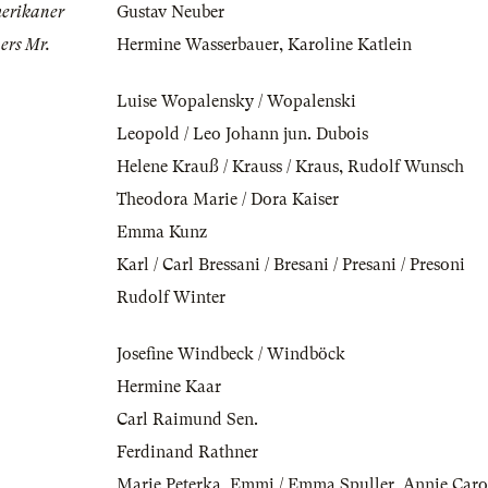
merikaner
Gustav Neuber
ers Mr.
Hermine Wasserbauer
,
Karoline Katlein
Luise Wopalensky / Wopalenski
Leopold / Leo Johann jun. Dubois
Helene Krauß / Krauss / Kraus
,
Rudolf Wunsch
Theodora Marie / Dora Kaiser
Emma Kunz
Karl / Carl Bressani / Bresani / Presani / Presoni
Rudolf Winter
Josefine Windbeck / Windböck
Hermine Kaar
Carl Raimund Sen.
Ferdinand Rathner
Marie Peterka
,
Emmi / Emma Spuller
,
Annie Caro