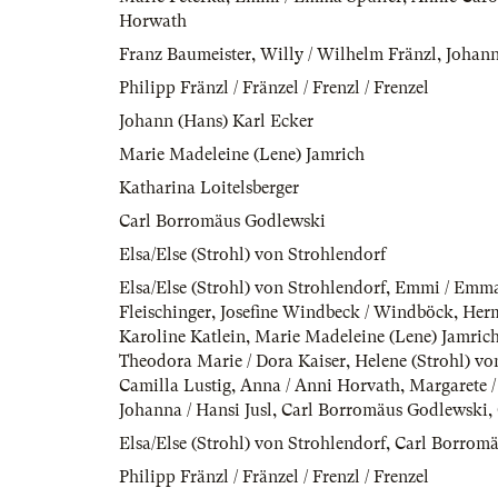
Horwath
Franz Baumeister
,
Willy / Wilhelm Fränzl
,
Johann
Philipp Fränzl / Fränzel / Frenzl / Frenzel
Johann (Hans) Karl Ecker
Marie Madeleine (Lene) Jamrich
Katharina Loitelsberger
Carl Borromäus Godlewski
Elsa/Else (Strohl) von Strohlendorf
Elsa/Else (Strohl) von Strohlendorf
,
Emmi / Emma
Fleischinger
,
Josefine Windbeck / Windböck
,
Herm
Karoline Katlein
,
Marie Madeleine (Lene) Jamric
Theodora Marie / Dora Kaiser
,
Helene (Strohl) vo
Camilla Lustig
,
Anna / Anni Horvath
,
Margarete /
Johanna / Hansi Jusl
,
Carl Borromäus Godlewski
,
Elsa/Else (Strohl) von Strohlendorf
,
Carl Borromä
Philipp Fränzl / Fränzel / Frenzl / Frenzel