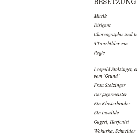
BESETZUNG | 
Musik
Dirigent
Choreographie und I
5 Tanzbilder von
Regie
Leopold Stolzinger, 
vom "Grund"
Frau Stolzinger
Der Jägermeister
Ein Klosterbruder
Ein Invalide
Gugerl, Harfenist
Wokurka, Schneider