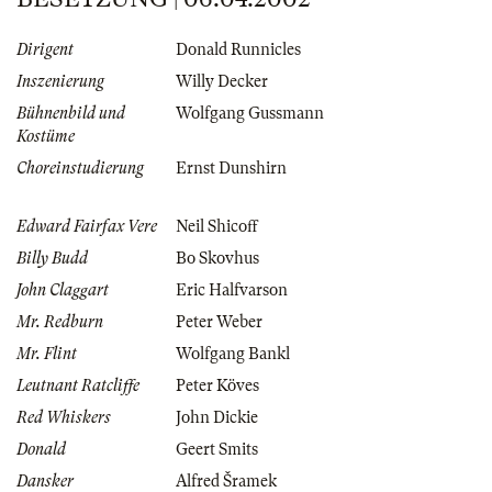
Dirigent
Donald Runnicles
Inszenierung
Willy Decker
Bühnenbild und
Wolfgang Gussmann
Kostüme
Choreinstudierung
Ernst Dunshirn
Edward Fairfax Vere
Neil Shicoff
Billy Budd
Bo Skovhus
John Claggart
Eric Halfvarson
Mr. Redburn
Peter Weber
Mr. Flint
Wolfgang Bankl
Leutnant Ratcliffe
Peter Köves
Red Whiskers
John Dickie
Donald
Geert Smits
Dansker
Alfred Šramek