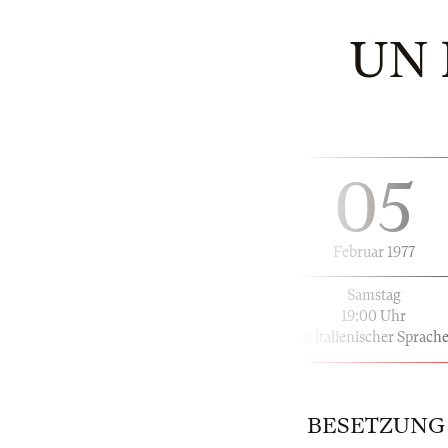
UN 
05
Februar 1977
Samstag
19:00 Uhr
in italienischer Sprach
BESETZUNG | 