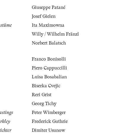
Giuseppe Patané
Josef Gielen
ostüme
Ita Maximowna
Willy / Wilhelm Fränzl
Norbert Balatsch
Franco Bonisolli
Piero Cappuccilli
Luisa Bosabalian
Biserka Cvejic
Reri Grist
Georg Tichy
stings
Peter Wimberger
rkley
Frederick Guthrie
ichter
Dimiter Usunow