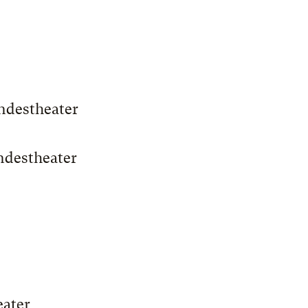
undestheater
ndestheater
eater