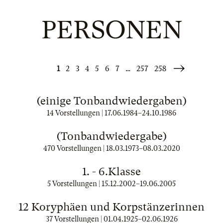
PERSONEN
1
2
3
4
5
6
7
…
257
258
Weiter
»
(einige Tonbandwiedergaben)
14 Vorstellungen |
17.06.1984
–
24.10.1986
(Tonbandwiedergabe)
470 Vorstellungen |
18.03.1973
–
08.03.2020
1. - 6.Klasse
5 Vorstellungen |
15.12.2002
–
19.06.2005
12 Koryphäen und Korpstänzerinnen
37 Vorstellungen |
01.04.1925
–
02.06.1926