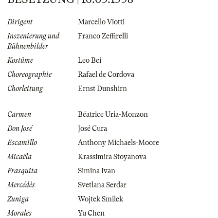
Dirigent
Marcello Viotti
Inszenierung und
Franco Zeffirelli
Bühnenbilder
Kostüme
Leo Bei
Choreographie
Rafael de Cordova
Chorleitung
Ernst Dunshirn
Carmen
Béatrice Uria-Monzon
Don José
José Cura
Escamillo
Anthony Michaels-Moore
Micaëla
Krassimira Stoyanova
Frasquita
Simina Ivan
Mercédès
Svetlana Serdar
Zuniga
Wojtek Smilek
Moralès
Yu Chen