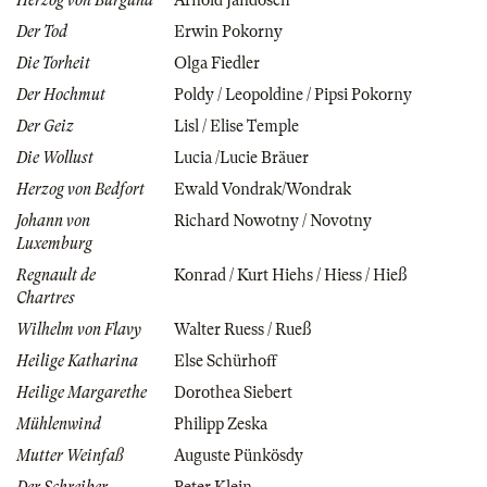
Herzog von Burgund
Arnold Jandosch
Der Tod
Erwin Pokorny
Die Torheit
Olga Fiedler
Der Hochmut
Poldy / Leopoldine / Pipsi Pokorny
Der Geiz
Lisl / Elise Temple
Die Wollust
Lucia /Lucie Bräuer
Herzog von Bedfort
Ewald Vondrak/Wondrak
Johann von
Richard Nowotny / Novotny
Luxemburg
Regnault de
Konrad / Kurt Hiehs / Hiess / Hieß
Chartres
Wilhelm von Flavy
Walter Ruess / Rueß
Heilige Katharina
Else Schürhoff
Heilige Margarethe
Dorothea Siebert
Mühlenwind
Philipp Zeska
Mutter Weinfaß
Auguste Pünkösdy