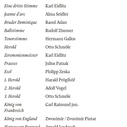
Eine dritte Stimme
Karl Eidlitz
Jeanne d'arc
Alma Seidler
Bruder Dominique
Raoul Aslan
Baßstimme
Rudolf Zimmer
Tenorstimme
Hermann Gallos
Herold
Otto Schmöle
Zeremonienmeister
Karl Eidlitz
Praeses
Julius Patzak
Esel
Philipp Zeska
1. Herold
Harald Pröglhöf
2. Herold
Adolf Vogel
3. Herold
Otto Schmöle
König von
Carl Raimund jun.
Frankreich
König von England
Zwonimir / Zvonimir Pintar