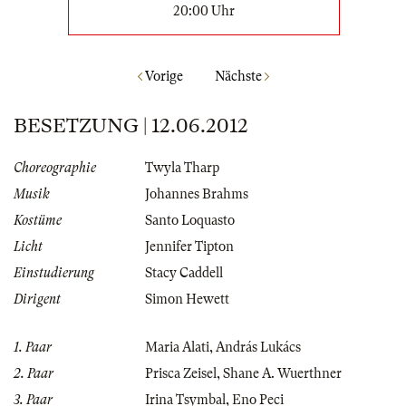
20:00 Uhr
Vorige
Nächste
BESETZUNG | 12.06.2012
Choreographie
Twyla Tharp
Musik
Johannes Brahms
Kostüme
Santo Loquasto
Licht
Jennifer Tipton
Einstudierung
Stacy Caddell
Dirigent
Simon Hewett
1. Paar
Maria Alati
,
András Lukács
2. Paar
Prisca Zeisel
,
Shane A. Wuerthner
3. Paar
Irina Tsymbal
,
Eno Peci