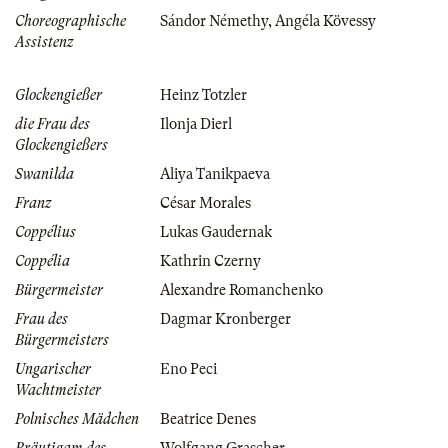
Choreographische
Sándor Némethy
,
Angéla Kövessy
Assistenz
Glockengießer
Heinz Totzler
die Frau des
Ilonja Dierl
Glockengießers
Swanilda
Aliya Tanikpaeva
Franz
César Morales
Coppélius
Lukas Gaudernak
Coppélia
Kathrin Czerny
Bürgermeister
Alexandre Romanchenko
Frau des
Dagmar Kronberger
Bürgermeisters
Ungarischer
Eno Peci
Wachtmeister
Polnisches Mädchen
Beatrice Denes
Bräutigam des
Wolfgang Grascher