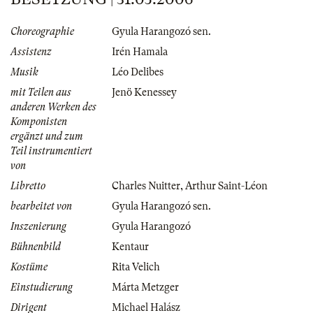
Choreographie
Gyula Harangozó sen.
Assistenz
Irén Hamala
Musik
Léo Delibes
mit Teilen aus
Jenö Kenessey
anderen Werken des
Komponisten
ergänzt und zum
Teil instrumentiert
von
Libretto
Charles Nuitter
,
Arthur Saint-Léon
bearbeitet von
Gyula Harangozó sen.
Inszenierung
Gyula Harangozó
Bühnenbild
Kentaur
Kostüme
Rita Velich
Einstudierung
Márta Metzger
Dirigent
Michael Halász