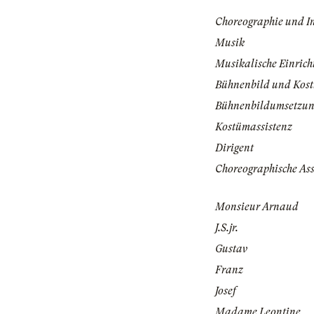
Choreographie und I
Musik
Musikalische Einrich
Bühnenbild und Kos
Bühnenbildumsetzu
Kostümassistenz
Dirigent
Choreographische Ass
Monsieur Arnaud
J.S.jr.
Gustav
Franz
Josef
Madame Leontine