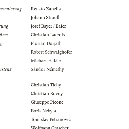
nszenierung
Renato Zanella
Johann Strauß
tung
Josef Bayer / Baier
tüme
Christian Lacroix
ng
Florian Dorjath
Robert Schwaighofer
Michael Halász
istenz
Sándor Némethy
Christian Tichy
Christian Rovny
Giuseppe Picone
Boris Nebyla
Tomislav Petranovic
Wolfgang Grascher