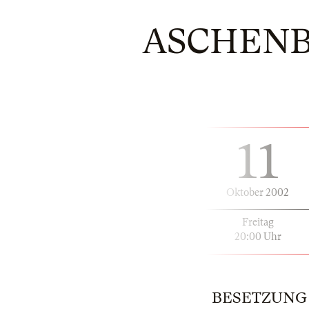
ASCHENB
11
Oktober 2002
Freitag
20:00 Uhr
BESETZUNG |