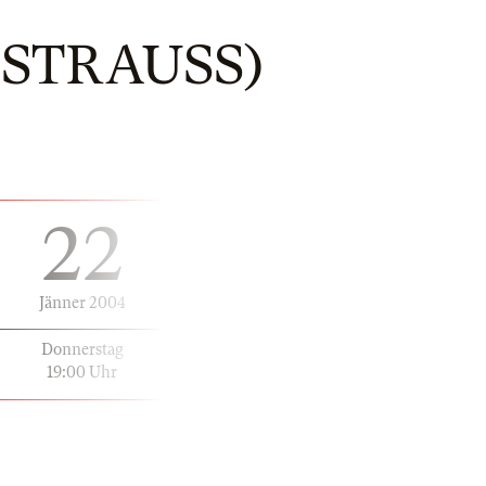
STRAUSS)
22
Jänner 2004
Donnerstag
19:00 Uhr