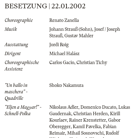
BESETZUNG | 22.01.2002
Choreographie
Renato Zanella
Musik
Johann Strauß (Sohn)
,
Josef / Joseph
Strauß
,
Gustav Mahler
Ausstattung
Jordi Roig
Dirigent
Michael Halász
Choreographische
Carlos Gacio
,
Christian Tichy
Assistenz
"Un ballo in
Shoko Nakamura
maschera" -
Quadrille
"Eljen a Magyar!" -
Nikolaus Adler
,
Domenico Ducato
,
Lukas
Schnell-Polka
Gaudernak
,
Christian Herden
,
Kirill
Kourlaev
,
Rainer Krenstetter
,
Gabor
Oberegger
,
Kamil Pavelka
,
Fabian
Reimair
,
Mihail Sosnovschi
,
Rudolf