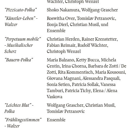
Wächter
,
Christoph Wenzel
"Pizzicato-Polka"
Shoko Nakamura
,
Wolfgang Grascher
"Künstler-Leben" -
Roswitha Over
,
Tomislav Petranovic
,
Walzer
Ilonja Dierl
,
Christian Musil
,
und
Ensemble
"Perpetuum mobile"
Christian Herden
,
Rainer Krenstetter
,
- Musikalischer
Fabian Reimair
,
Rudolf Wächter
,
Scherz
Christoph Wenzel
"Bauern-Polka"
Maria Balzano
,
Ketty Bucca
,
Michela
Centin
,
Irina Chorna
,
Barbara de Zotti / De
Zotti
,
Rita Kommentisch
,
Maria Kousouni
,
Giovana Magnani
,
Alessandra Pasquali
,
Sonia Setien
,
Patricia Sollak
,
Vanessa
Tamburi
,
Patricia Tichy
,
Elena / Alena
Vaskova
"Leichtes Blut" -
Wolfgang Grascher
,
Christian Musil
,
Polka
Tomislav Petranovic
"Frühlingsstimmen"
Ensemble
- Walzer