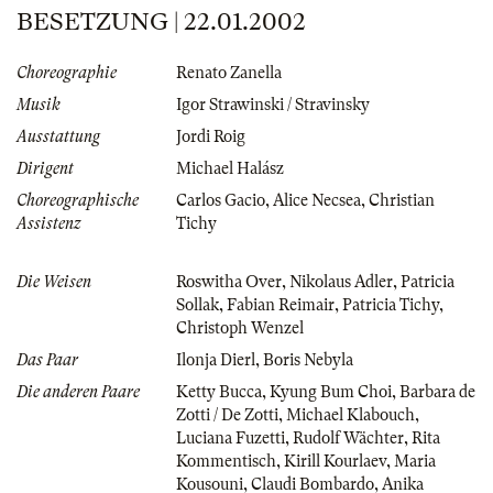
BESETZUNG | 22.01.2002
Choreographie
Renato Zanella
Musik
Igor Strawinski / Stravinsky
Ausstattung
Jordi Roig
Dirigent
Michael Halász
Choreographische
Carlos Gacio
,
Alice Necsea
,
Christian
Assistenz
Tichy
Die Weisen
Roswitha Over
,
Nikolaus Adler
,
Patricia
Sollak
,
Fabian Reimair
,
Patricia Tichy
,
Christoph Wenzel
Das Paar
Ilonja Dierl
,
Boris Nebyla
Die anderen Paare
Ketty Bucca
,
Kyung Bum Choi
,
Barbara de
Zotti / De Zotti
,
Michael Klabouch
,
Luciana Fuzetti
,
Rudolf Wächter
,
Rita
Kommentisch
,
Kirill Kourlaev
,
Maria
Kousouni
,
Claudi Bombardo
,
Anika