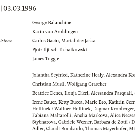
 03.03.1996
George Balanchine
Karin von Aroldingen
istenz
Carlos Gacio
,
Marialuise Jaska
Pjotr Iljitsch Tschaikowski
James Tuggle
Jolantha Seyfried
,
Katherine Healy
,
Alexandra Ko
Christian Musil
,
Wolfgang Grascher
Beatrice Denes
,
Ilonja Dierl
,
Alessandra Pasquali
,
Irene Bauer
,
Ketty Bucca
,
Marie Bro
,
Kathrin Cze
Hollinek / Wallner-Hollinek
,
Dagmar Kronberger
Fabiana Maltarolli
,
Anelia Markova
,
Alice Necse
Stybnarova
,
Gabriele Werner
,
Barbara de Zotti / D
Adler
,
Claudi Bombardo
,
Thomas Mayerhofer
,
Mi