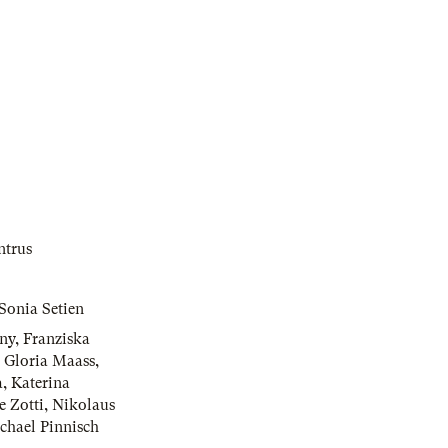
ntrus
Sonia Setien
rny
,
Franziska
,
Gloria Maass
,
a
,
Katerina
e Zotti
,
Nikolaus
chael Pinnisch