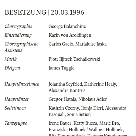
BESETZUNG | 20.03.1996
Choreographie
George Balanchine
Einstudierung
Karin von Aroldingen
Choreographische
Carlos Gacio
,
Marialuise Jaska
Assistenz
Musik
Pjotr Iljitsch Tschaikowski
Dirigent
James Tuggle
Haupttänzerinnen
Jolantha Seyfried
,
Katherine Healy
,
Alexandra Kontrus
Haupttänzer
Gregor Hatala
,
Nikolaus Adler
Solistinnen
Kathrin Czerny
,
Ilonja Dierl
,
Alessandra
Pasquali
,
Sonia Setien
Tanzgruppe
Irene Bauer
,
Ketty Bucca
,
Marie Bro
,
Franziska Hollinek / Wallner-Hollinek
,
Rita Kommentisch
,
Dagmar Kronberger
,