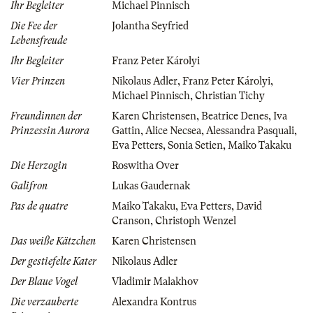
Ihr Begleiter
Michael Pinnisch
Die Fee der
Jolantha Seyfried
Lebensfreude
Ihr Begleiter
Franz Peter Károlyi
Vier Prinzen
Nikolaus Adler
,
Franz Peter Károlyi
,
Michael Pinnisch
,
Christian Tichy
Freundinnen der
Karen Christensen
,
Beatrice Denes
,
Iva
Prinzessin Aurora
Gattin
,
Alice Necsea
,
Alessandra Pasquali
,
Eva Petters
,
Sonia Setien
,
Maiko Takaku
Die Herzogin
Roswitha Over
Galifron
Lukas Gaudernak
Pas de quatre
Maiko Takaku
,
Eva Petters
,
David
Cranson
,
Christoph Wenzel
Das weiße Kätzchen
Karen Christensen
Der gestiefelte Kater
Nikolaus Adler
Der Blaue Vogel
Vladimir Malakhov
Die verzauberte
Alexandra Kontrus