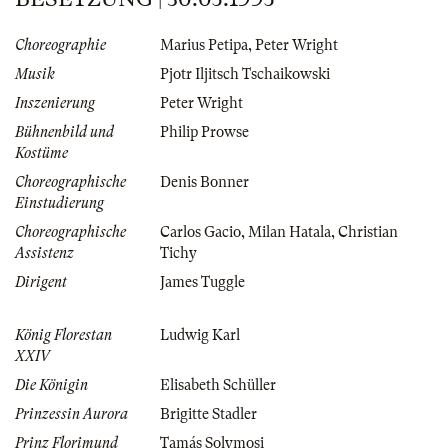
Choreographie
Marius Petipa
,
Peter Wright
Musik
Pjotr Iljitsch Tschaikowski
Inszenierung
Peter Wright
Bühnenbild und
Philip Prowse
Kostüme
Choreographische
Denis Bonner
Einstudierung
Choreographische
Carlos Gacio
,
Milan Hatala
,
Christian
Assistenz
Tichy
Dirigent
James Tuggle
König Florestan
Ludwig Karl
XXIV
Die Königin
Elisabeth Schüller
Prinzessin Aurora
Brigitte Stadler
Prinz Florimund
Tamás Solymosi