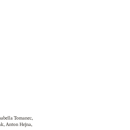
sabella Tomanec
,
ak
,
Anton Hejna
,