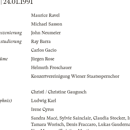
24.01.1991
Maurice Ravel
Michael Sasson
nszenierung
John Neumeier
nstudierung
Ray Barra
Carlos Gacio
tüme
Jürgen Rose
Helmuth Froschauer
Konzertvereinigung Wiener Staatsopernchor
Christl / Christine Gaugusch
phnis)
Ludwig Karl
Irene Cyrus
Sandra Macé
,
Sylvie Sainclair
,
Claudia Stocker
,
I
Tamara Worisch
,
Denis Fraccaro
,
Lukas Gaudern