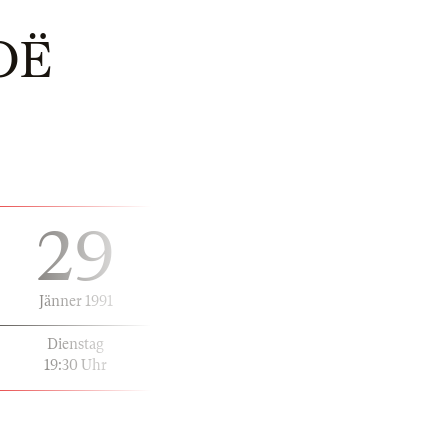
OË
29
Jänner 1991
Dienstag
19:30 Uhr