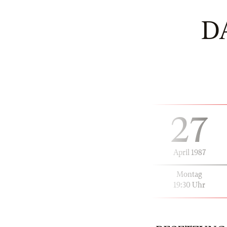
D
27
April 1987
Montag
19:30 Uhr