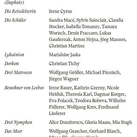
(Daphnis)
Die Reiseleiterin
Irene Cyrus
Die Schüler
Sandra Macé
,
Sylvie Sainclair
,
Claudia
Stocker
,
Isabella Tomanec
,
Tamara
Worisch
,
Denis Fraccaro
,
Lukas
Gaudernak
,
Anton Hejna
,
Jörg Mannes
,
Christian Martinu
Lykainion
Marialuise Jaska
Dorkon
Christian Tichy
Drei Matrosen
Wolfgang Gröller
,
Michael Pinnisch
,
Jürgen Wagner
Bewohner von Lesbos
Irene Bauer
,
Kathrin Czerny
,
Nicole
Heiduk
,
Theresia Karl
,
Dagmar Korger
,
Eva Polacek
,
Teodora Robeva
,
Wilhelm
Füllerer
,
Wolfgang Kres
,
Ferdinand
Liederer
Drei Nymphen
Alice Dumitrescu
,
Gloria Maass
,
Mia Stagh
Das Meer
Wolfgang Grascher
,
Gerhard Blasch
,