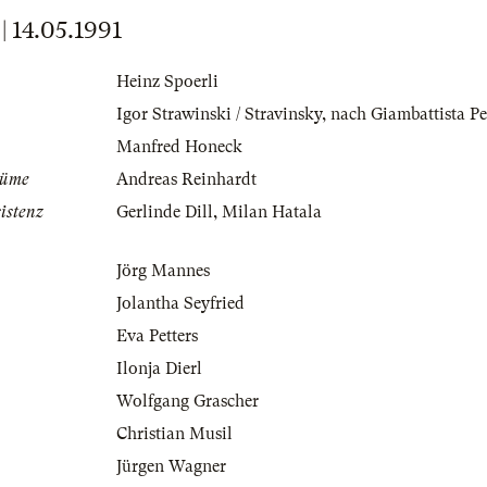
14.05.1991
Heinz Spoerli
Igor Strawinski / Stravinsky
,
nach Giambattista Pe
Manfred Honeck
tüme
Andreas Reinhardt
istenz
Gerlinde Dill
,
Milan Hatala
Jörg Mannes
Jolantha Seyfried
Eva Petters
Ilonja Dierl
Wolfgang Grascher
Christian Musil
Jürgen Wagner