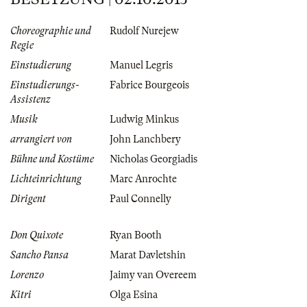
Choreographie und
Rudolf Nurejew
Regie
Einstudierung
Manuel Legris
Einstudierungs-
Fabrice Bourgeois
Assistenz
Musik
Ludwig Minkus
arrangiert von
John Lanchbery
Bühne und Kostüme
Nicholas Georgiadis
Lichteinrichtung
Marc Anrochte
Dirigent
Paul Connelly
Don Quixote
Ryan Booth
Sancho Pansa
Marat Davletshin
Lorenzo
Jaimy van Overeem
Kitri
Olga Esina