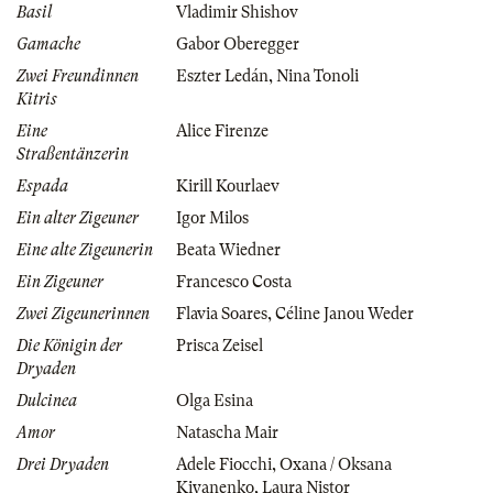
Basil
Vladimir Shishov
Gamache
Gabor Oberegger
Zwei Freundinnen
Eszter Ledán
,
Nina Tonoli
Kitris
Eine
Alice Firenze
Straßentänzerin
Espada
Kirill Kourlaev
Ein alter Zigeuner
Igor Milos
Eine alte Zigeunerin
Beata Wiedner
Ein Zigeuner
Francesco Costa
Zwei Zigeunerinnen
Flavia Soares
,
Céline Janou Weder
Die Königin der
Prisca Zeisel
Dryaden
Dulcinea
Olga Esina
Amor
Natascha Mair
Drei Dryaden
Adele Fiocchi
,
Oxana / Oksana
Kiyanenko
,
Laura Nistor