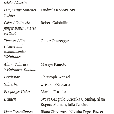
reiche Bäuerin
Lise, Witwe Simones
Liudmila Konovalova
Tochter
Colas / Colin, ein
Robert Gabdullin
junger Bauer, in Lise
verliebt
Thomas / Ein
Gabor Oberegger
Pächter und
wohlhabender
Weinbauer
Alain, Sohn des
Masayu Kimoto
Weinbauers Thomas
Dorfnotar
Christoph Wenzel
Schreiber
Cristiano Zaccaria
Ein junger Hahn
Marian Furnica
Hennen
Sveva Gargiulo
,
Xhesika Gjonikaj
,
Alaia
Rogers-Maman
,
Iulia Tcaciuc
Lises Freundinnen
Iliana Chivarova
,
Nikisha Fogo
,
Eszter