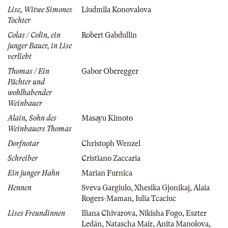
Lise, Witwe Simones
Liudmila Konovalova
Tochter
Colas / Colin, ein
Robert Gabdullin
junger Bauer, in Lise
verliebt
Thomas / Ein
Gabor Oberegger
Pächter und
wohlhabender
Weinbauer
Alain, Sohn des
Masayu Kimoto
Weinbauers Thomas
Dorfnotar
Christoph Wenzel
Schreiber
Cristiano Zaccaria
Ein junger Hahn
Marian Furnica
Hennen
Sveva Gargiulo
,
Xhesika Gjonikaj
,
Alaia
Rogers-Maman
,
Iulia Tcaciuc
Lises Freundinnen
Iliana Chivarova
,
Nikisha Fogo
,
Eszter
Ledán
,
Natascha Mair
,
Anita Manolova
,