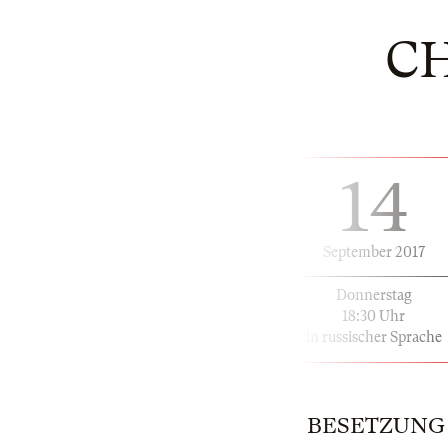
C
14
September 2017
Donnerstag
18:30 Uhr
in russischer Sprache
BESETZUNG | 