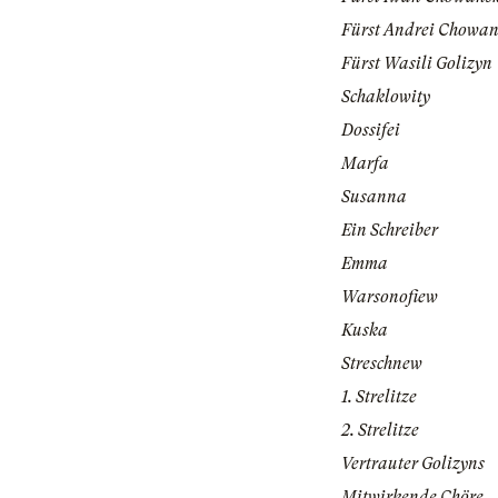
Fürst Andrei Chowan
Fürst Wasili Golizyn
Schaklowity
Dossifei
Marfa
Susanna
Ein Schreiber
Emma
Warsonofiew
Kuska
Streschnew
1. Strelitze
2. Strelitze
Vertrauter Golizyns
Mitwirkende Chöre