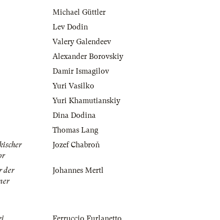
Michael Güttler
Lev Dodin
Valery Galendeev
Alexander Borovskiy
Damir Ismagilov
Yuri Vasilko
Yuri Khamutianskiy
Dina Dodina
Thomas Lang
kischer
Jozef Chabroň
or
r der
Johannes Mertl
ner
ki
Ferruccio Furlanetto