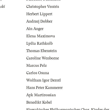
ski
Christopher Ventris
Herbert Lippert
Andrzej Dobber
Ain Anger
Elena Maximova
Lydia Rathkolb
Thomas Ebenstein
Caroline Wenborne
Marcus Pelz
Carlos Osuna
Wolfram Igor Derntl
Hans Peter Kammerer
Ayk Martirossian
Benedikt Kobel
Slowakischer Philharmonischer Chor
,
Kinder der