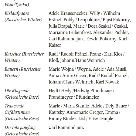
Wan-Tju-Fu)
Eislaufpaare
Adele Krausenecker
,
Willy / Wilhelm
(Russischer Winter)
Fränzl
,
Poldy / Leopoldine / Pipsi Pokorny
,
Julia Drapal
,
Marie / Dora Szakal / Czakal
,
Marianne Leibenfrost
,
Alexander Pichler
,
Carl Raimund jun.
,
Erwin Pokorny
,
Kurt
Kaiser
Kutscher (Russischer
Rudi / Rudolf Fränzl
,
Franz / Karl Klos /
Winter)
Kloß
,
Johann/Hans Weinrich
Bauern (Russischer
Marie Wojna / Woyna
,
Adele / Ada Musil
,
Winter)
Anna / Anny Glaser
,
Rudi / Rudolf Fränzl
,
Johann/Hans Weinrich
,
Karl Nowak
Die Klagende
Hedi / Hedy /Hedwig Pfundmayr /
(Griechische Base)
Pfundmeyer / Pfundmeier
Trauernde
Marie / Maria Stanitz
,
Adele / Dely Bauer /
Gefährtinnen
Kautsky
,
Annemarie Greger
,
Emma /
(Griechische Base)
Emmy Binder
,
Lisl / Elise Temple
Der tote Jüngling
Carl Raimund jun.
(Griechische Base)