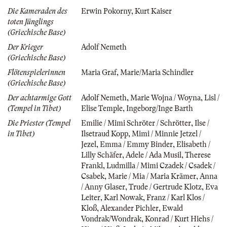
Die Kameraden des
Erwin Pokorny
,
Kurt Kaiser
toten Jünglings
(Griechische Base)
Der Krieger
Adolf Nemeth
(Griechische Base)
Flötenspielerinnen
Maria Graf
,
Marie/Maria Schindler
(Griechische Base)
Der achtarmige Gott
Adolf Nemeth
,
Marie Wojna / Woyna
,
Lisl /
(Tempel in Tibet)
Elise Temple
,
Ingeborg/Inge Barth
Die Priester (Tempel
Emilie / Mimi Schröter / Schrötter
,
Ilse /
in Tibet)
Ilsetraud Kopp
,
Mimi / Minnie Jetzel /
Jezel
,
Emma / Emmy Binder
,
Elisabeth /
Lilly Schäfer
,
Adele / Ada Musil
,
Therese
Frankl
,
Ludmilla / Mimi Czadek / Csadek /
Csabek
,
Marie / Mia / Maria Krämer
,
Anna
/ Anny Glaser
,
Trude / Gertrude Klotz
,
Eva
Leiter
,
Karl Nowak
,
Franz / Karl Klos /
Kloß
,
Alexander Pichler
,
Ewald
Vondrak/Wondrak
,
Konrad / Kurt Hiehs /