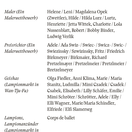
Maler (Ein
Helene / Leni / Magdalena Opek
Malerwettbewerb)
(Zwettler)
,
Hilde / Hilda Lurz / Lurtz
,
Henriette / Jetta Wittek
,
Charlotte / Lola
Nussenblatt
,
Robert / Bobby Binder
,
Ludwig Verlik
Preisrichter (Ein
Adele / Ada Swiz- / Swiec- / Swicz- / Swic- /
Malerwettbewerb)
Swiezinsky / Szwizinsky
,
Fritz / Friedrich
Birkmeyer / Birkmaier
,
Richard
Pretzelmayer / Pretzelmeier / Pretzlmeier /
Bretzelmeyer
Geishas
Olga Fiedler
,
Anni Klima
,
Marie / Maria
(Lampionmarkt in
Stanitz
,
Ludmilla / Mimi Czadek / Csadek /
Wan-Tju-Fu)
Csabek
,
Elisabeth / Lilly Schäfer
,
Emilie /
Mimi Schröter / Schrötter
,
Adele / Elly /
Elli Wagner
,
Marie/Maria Schindler
,
Elfriede / Elfi Slamerseg
Lampions,
Corps de ballet
Lampionanzünder
(Lampionmarkt in