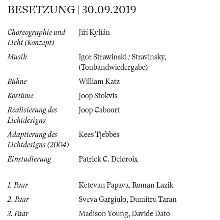
BESETZUNG | 30.09.2019
Choreographie und
Jiří Kylián
Licht (Konzept)
Musik
Igor Strawinski / Stravinsky
,
(Tonbandwiedergabe)
Bühne
William Katz
Kostüme
Joop Stokvis
Realisierung des
Joop Caboort
Lichtdesigns
Adaptierung des
Kees Tjebbes
Lichtdesigns (2004)
Einstudierung
Patrick C. Delcroix
1. Paar
Ketevan Papava
,
Roman Lazik
2. Paar
Sveva Gargiulo
,
Dumitru Taran
3. Paar
Madison Young
,
Davide Dato