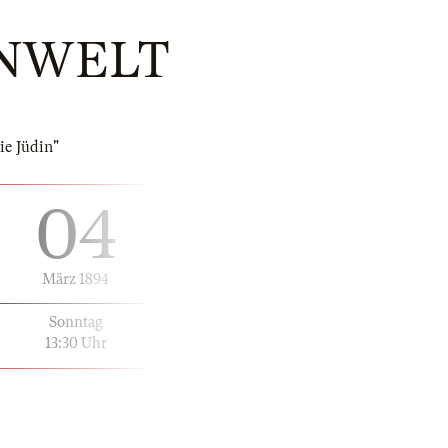
NWELT
ie Jüdin"
04
März 1894
Sonntag
13:30 Uhr