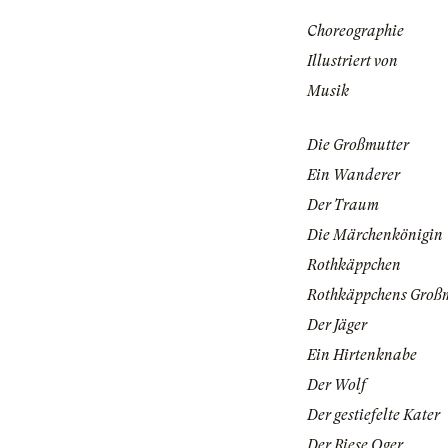
Choreographie
Illustriert von
Musik
Die Großmutter
Ein Wanderer
Der Traum
Die Märchenkönigin
Rothkäppchen
Rothkäppchens Groß
Der Jäger
Ein Hirtenknabe
Der Wolf
Der gestiefelte Kater
Der Riese Oger