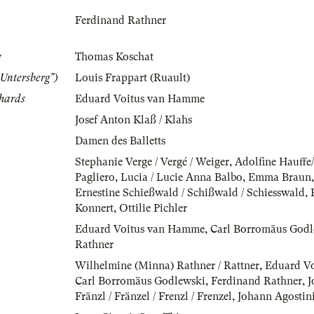
Ferdinand Rathner
e
Thomas Koschat
 Untersberg")
Louis Frappart (Ruault)
chards
Eduard Voitus van Hamme
Josef Anton Klaß / Klahs
Damen des Balletts
Stephanie Verge / Vergé / Weiger
,
Adolfine Hauffe
Pagliero
,
Lucia / Lucie Anna Balbo
,
Emma Braun
Ernestine Schießwald / Schißwald / Schiesswald
,
Konnert
,
Ottilie Pichler
Eduard Voitus van Hamme
,
Carl Borromäus Godl
Rathner
Wilhelmine (Minna) Rathner / Rattner
,
Eduard V
Carl Borromäus Godlewski
,
Ferdinand Rathner
,
J
Fränzl / Fränzel / Frenzl / Frenzel
,
Johann Agostin