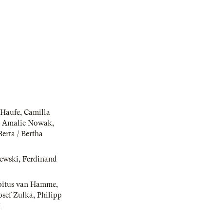
/Haufe
,
Camilla
,
Amalie Nowak
,
Berta / Bertha
ewski
,
Ferdinand
oitus van Hamme
,
osef Zulka
,
Philipp
i