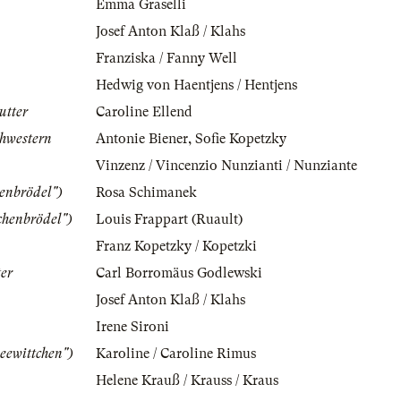
Emma Graselli
Josef Anton Klaß / Klahs
Franziska / Fanny Well
Hedwig von Haentjens / Hentjens
utter
Caroline Ellend
chwestern
Antonie Biener
,
Sofie Kopetzky
Vinzenz / Vincenzio Nunzianti / Nunziante
henbrödel")
Rosa Schimanek
chenbrödel")
Louis Frappart (Ruault)
Franz Kopetzky / Kopetzki
er
Carl Borromäus Godlewski
Josef Anton Klaß / Klahs
Irene Sironi
neewittchen")
Karoline / Caroline Rimus
Helene Krauß / Krauss / Kraus