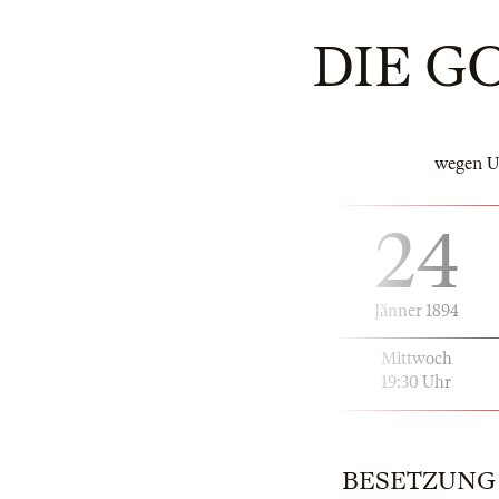
DIE 
wegen Un
24
Jänner 1894
Mittwoch
19:30 Uhr
BESETZUNG | 