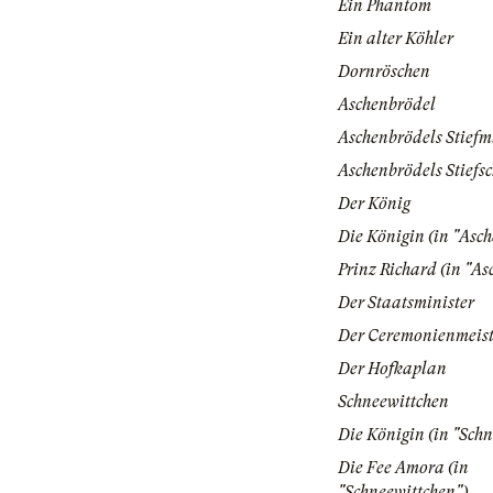
Ein Phantom
Ein alter Köhler
Dornröschen
Aschenbrödel
Aschenbrödels Stiefm
Aschenbrödels Stiefs
Der König
Die Königin (in "Asc
Prinz Richard (in "As
Der Staatsminister
Der Ceremonienmeist
Der Hofkaplan
Schneewittchen
Die Königin (in "Sch
Die Fee Amora (in
"Schneewittchen")