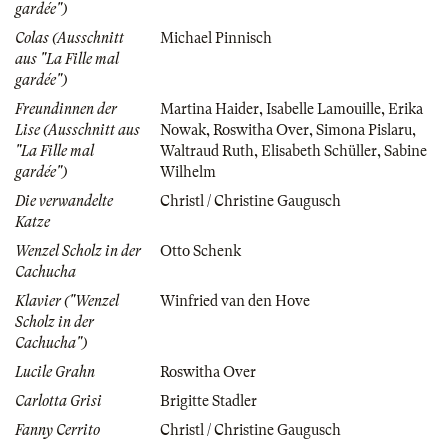
gardée")
Colas (Ausschnitt
Michael Pinnisch
aus "La Fille mal
gardée")
Freundinnen der
Martina Haider
,
Isabelle Lamouille
,
Erika
Lise (Ausschnitt aus
Nowak
,
Roswitha Over
,
Simona Pislaru
,
"La Fille mal
Waltraud Ruth
,
Elisabeth Schüller
,
Sabine
gardée")
Wilhelm
Die verwandelte
Christl / Christine Gaugusch
Katze
Wenzel Scholz in der
Otto Schenk
Cachucha
Klavier ("Wenzel
Winfried van den Hove
Scholz in der
Cachucha")
Lucile Grahn
Roswitha Over
Carlotta Grisi
Brigitte Stadler
Fanny Cerrito
Christl / Christine Gaugusch