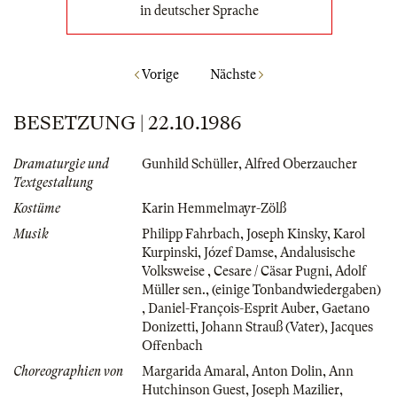
in deutscher Sprache
Vorige
Nächste
BESETZUNG | 22.10.1986
Dramaturgie und
Gunhild Schüller
,
Alfred Oberzaucher
Textgestaltung
Kostüme
Karin Hemmelmayr-Zölß
Musik
Philipp Fahrbach
,
Joseph Kinsky
,
Karol
Kurpinski
,
Józef Damse
,
Andalusische
Volksweise
,
Cesare / Cäsar Pugni
,
Adolf
Müller sen.
,
(einige Tonbandwiedergaben)
,
Daniel-François-Esprit Auber
,
Gaetano
Donizetti
,
Johann Strauß (Vater)
,
Jacques
Offenbach
Choreographien von
Margarida Amaral
,
Anton Dolin
,
Ann
Hutchinson Guest
,
Joseph Mazilier
,