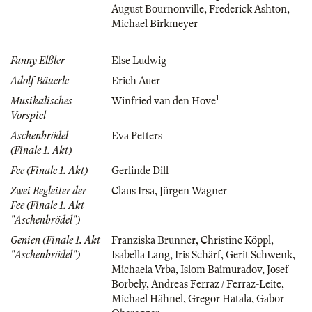
August Bournonville
,
Frederick Ashton
,
Michael Birkmeyer
Fanny Elßler
Else Ludwig
Adolf Bäuerle
Erich Auer
1
Musikalisches
Winfried van den Hove
Vorspiel
Aschenbrödel
Eva Petters
(Finale 1. Akt)
Fee (Finale 1. Akt)
Gerlinde Dill
Zwei Begleiter der
Claus Irsa
,
Jürgen Wagner
Fee (Finale 1. Akt
"Aschenbrödel")
Genien (Finale 1. Akt
Franziska Brunner
,
Christine Köppl
,
"Aschenbrödel")
Isabella Lang
,
Iris Schärf
,
Gerit Schwenk
,
Michaela Vrba
,
Islom Baimuradov
,
Josef
Borbely
,
Andreas Ferraz / Ferraz-Leite
,
Michael Hähnel
,
Gregor Hatala
,
Gabor