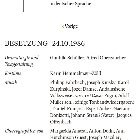
in deutscher Sprache
Vorige
BESETZUNG | 24.10.1986
Dramaturgie und
Gunhild Schüller
,
Alfred Oberzaucher
Textgestaltung
Kostüme
Karin Hemmelmayr-Zölß
Musik
Philipp Fahrbach
,
Joseph Kinsky
,
Karol
Kurpinski
,
Józef Damse
,
Andalusische
Volksweise
,
Cesare / Cäsar Pugni
,
Adolf
Müller sen.
,
(einige Tonbandwiedergaben)
,
Daniel-François-Esprit Auber
,
Gaetano
Donizetti
,
Johann Strauß (Vater)
,
Jacques
Offenbach
Choreographien von
Margarida Amaral
,
Anton Dolin
,
Ann
Hutchinson Guest
,
Joseph Mazilier
,