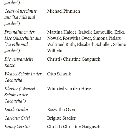
gardée")
Colas (Ausschnitt
Michael Pinnisch
aus "La Fille mal
gardée")
Freundinnen der
Martina Haider
,
Isabelle Lamouille
,
Erika
Lise (Ausschnitt aus
Nowak
,
Roswitha Over
,
Simona Pislaru
,
"La Fille mal
Waltraud Ruth
,
Elisabeth Schüller
,
Sabine
gardée")
Wilhelm
Die verwandelte
Christl / Christine Gaugusch
Katze
Wenzel Scholz in der
Otto Schenk
Cachucha
Klavier ("Wenzel
Winfried van den Hove
Scholz in der
Cachucha")
Lucile Grahn
Roswitha Over
Carlotta Grisi
Brigitte Stadler
Fanny Cerrito
Christl / Christine Gaugusch