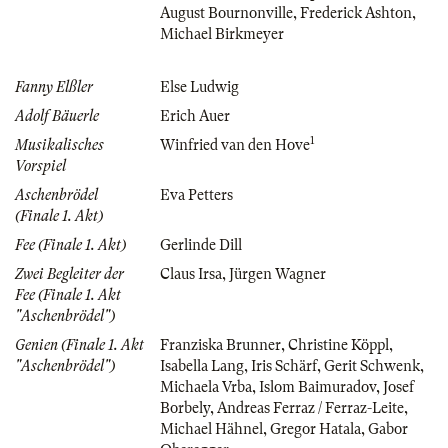
August Bournonville
,
Frederick Ashton
,
Michael Birkmeyer
Fanny Elßler
Else Ludwig
Adolf Bäuerle
Erich Auer
1
Musikalisches
Winfried van den Hove
Vorspiel
Aschenbrödel
Eva Petters
(Finale 1. Akt)
Fee (Finale 1. Akt)
Gerlinde Dill
Zwei Begleiter der
Claus Irsa
,
Jürgen Wagner
Fee (Finale 1. Akt
"Aschenbrödel")
Genien (Finale 1. Akt
Franziska Brunner
,
Christine Köppl
,
"Aschenbrödel")
Isabella Lang
,
Iris Schärf
,
Gerit Schwenk
,
Michaela Vrba
,
Islom Baimuradov
,
Josef
Borbely
,
Andreas Ferraz / Ferraz-Leite
,
Michael Hähnel
,
Gregor Hatala
,
Gabor