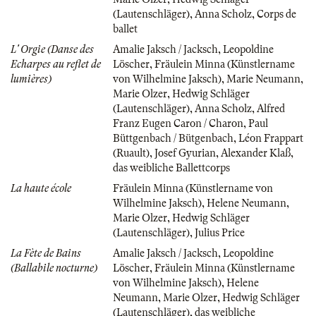
(Lautenschläger)
,
Anna Scholz
,
Corps de
ballet
L' Orgie (Danse des
Amalie Jaksch / Jacksch
,
Leopoldine
Echarpes au reflet de
Löscher
,
Fräulein Minna (Künstlername
lumières)
von Wilhelmine Jaksch)
,
Marie Neumann
,
Marie Olzer
,
Hedwig Schläger
(Lautenschläger)
,
Anna Scholz
,
Alfred
Franz Eugen Caron / Charon
,
Paul
Büttgenbach / Bütgenbach
,
Léon Frappart
(Ruault)
,
Josef Gyurian
,
Alexander Klaß
,
das weibliche Ballettcorps
La haute école
Fräulein Minna (Künstlername von
Wilhelmine Jaksch)
,
Helene Neumann
,
Marie Olzer
,
Hedwig Schläger
(Lautenschläger)
,
Julius Price
La Fète de Bains
Amalie Jaksch / Jacksch
,
Leopoldine
(Ballabile nocturne)
Löscher
,
Fräulein Minna (Künstlername
von Wilhelmine Jaksch)
,
Helene
Neumann
,
Marie Olzer
,
Hedwig Schläger
(Lautenschläger)
,
das weibliche