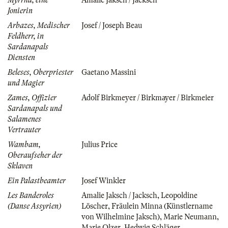
Jonierin
Arbazes, Medischer
Josef / Joseph Beau
Feldherr, in
Sardanapals
Diensten
Beleses, Oberpriester
Gaetano Massini
und Magier
Zames, Offizier
Adolf Birkmeyer / Birkmayer / Birkmeier
Sardanapals und
Salamenes
Vertrauter
Wambam,
Julius Price
Oberaufseher der
Sklaven
Ein Palastbeamter
Josef Winkler
Les Banderoles
Amalie Jaksch / Jacksch
,
Leopoldine
(Danse Assyrien)
Löscher
,
Fräulein Minna (Künstlername
von Wilhelmine Jaksch)
,
Marie Neumann
,
Marie Olzer
,
Hedwig Schläger