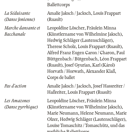
Ballettcorps
La Séduisante
Amalie Jaksch / Jacksch
,
Louis Frappart
(Danse Jonienne)
(Ruault)
Marche dansante et
Leopoldine Löscher
,
Fräulein Minna
Bacchanale
(Künstlername von Wilhelmine Jaksch)
,
Hedwig Schläger (Lautenschläger)
,
Therese Scholz
,
Louis Frappart (Ruault)
,
Alfred Franz Eugen Caron / Charon
,
Paul
Büttgenbach / Bütgenbach
,
Léon Frappart
(Ruault)
,
Josef Gyurian
,
Karl (Károl)
Horvath / Horwath
,
Alexander Klaß
,
Corps de ballet
Pas d'action
Amalie Jaksch / Jacksch
,
Josef Hassreiter /
Haßreiter
,
Louis Frappart (Ruault)
Les Amazones
Leopoldine Löscher
,
Fräulein Minna
(Danse pyrrhique)
(Künstlername von Wilhelmine Jaksch)
,
Marie Neumann
,
Helene Neumann
,
Marie
Olzer
,
Hedwig Schläger (Lautenschläger)
,
Louise Tomaschitz / Tomaschütz
,
und das
weibliche Ballettkorps