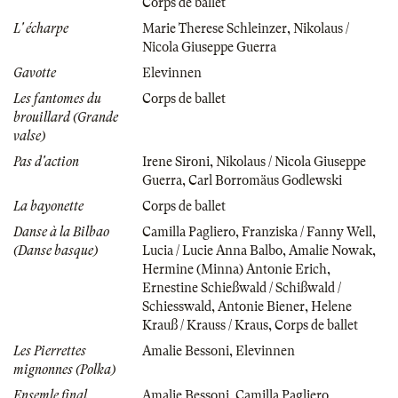
Corps de ballet
L' écharpe
Marie Therese Schleinzer
,
Nikolaus /
Nicola Giuseppe Guerra
Gavotte
Elevinnen
Les fantomes du
Corps de ballet
brouillard (Grande
valse)
Pas d'action
Irene Sironi
,
Nikolaus / Nicola Giuseppe
Guerra
,
Carl Borromäus Godlewski
La bayonette
Corps de ballet
Danse à la Bilbao
Camilla Pagliero
,
Franziska / Fanny Well
,
(Danse basque)
Lucia / Lucie Anna Balbo
,
Amalie Nowak
,
Hermine (Minna) Antonie Erich
,
Ernestine Schießwald / Schißwald /
Schiesswald
,
Antonie Biener
,
Helene
Krauß / Krauss / Kraus
,
Corps de ballet
Les Pierrettes
Amalie Bessoni
,
Elevinnen
mignonnes (Polka)
Ensemle final
Amalie Bessoni
,
Camilla Pagliero
,