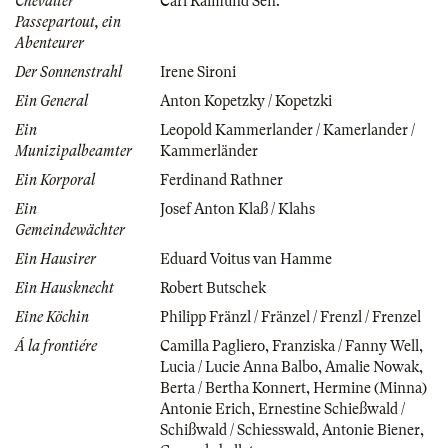
Chevalier
Carl Raimund Sen.
Passepartout, ein
Abenteurer
Der Sonnenstrahl
Irene Sironi
Ein General
Anton Kopetzky / Kopetzki
Ein
Leopold Kammerlander / Kamerlander /
Munizipalbeamter
Kammerländer
Ein Korporal
Ferdinand Rathner
Ein
Josef Anton Klaß / Klahs
Gemeindewächter
Ein Hausirer
Eduard Voitus van Hamme
Ein Hausknecht
Robert Butschek
Eine Köchin
Philipp Fränzl / Fränzel / Frenzl / Frenzel
Á la frontiére
Camilla Pagliero
,
Franziska / Fanny Well
,
Lucia / Lucie Anna Balbo
,
Amalie Nowak
,
Berta / Bertha Konnert
,
Hermine (Minna)
Antonie Erich
,
Ernestine Schießwald /
Schißwald / Schiesswald
,
Antonie Biener
,