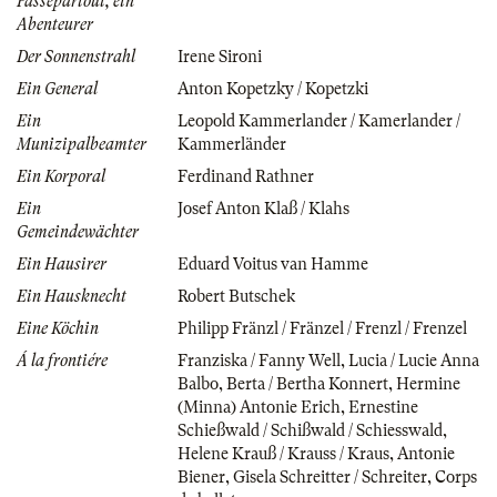
Passepartout, ein
Abenteurer
Der Sonnenstrahl
Irene Sironi
Ein General
Anton Kopetzky / Kopetzki
Ein
Leopold Kammerlander / Kamerlander /
Munizipalbeamter
Kammerländer
Ein Korporal
Ferdinand Rathner
Ein
Josef Anton Klaß / Klahs
Gemeindewächter
Ein Hausirer
Eduard Voitus van Hamme
Ein Hausknecht
Robert Butschek
Eine Köchin
Philipp Fränzl / Fränzel / Frenzl / Frenzel
Á la frontiére
Franziska / Fanny Well
,
Lucia / Lucie Anna
Balbo
,
Berta / Bertha Konnert
,
Hermine
(Minna) Antonie Erich
,
Ernestine
Schießwald / Schißwald / Schiesswald
,
Helene Krauß / Krauss / Kraus
,
Antonie
Biener
,
Gisela Schreitter / Schreiter
,
Corps