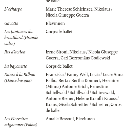
de ballet
L' écharpe
Marie Therese Schleinzer
,
Nikolaus /
Nicola Giuseppe Guerra
Gavotte
Elevinnen
Les fantomes du
Corps de ballet
brouillard (Grande
valse)
Pas d'action
Irene Sironi
,
Nikolaus / Nicola Giuseppe
Guerra
,
Carl Borromäus Godlewski
La bayonette
Corps de ballet
Danse à la Bilbao
Franziska / Fanny Well
,
Lucia / Lucie Anna
(Danse basque)
Balbo
,
Berta / Bertha Konnert
,
Hermine
(Minna) Antonie Erich
,
Ernestine
Schießwald / Schißwald / Schiesswald
,
Antonie Biener
,
Helene Krauß / Krauss /
Kraus
,
Gisela Schreitter / Schreiter
,
Corps
de ballet
Les Pierrettes
Amalie Bessoni
,
Elevinnen
mignonnes (Polka)