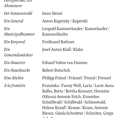
Passepartout, ein
Abenteurer
Der Sonnenstrahl
Irene Sironi
Ein General
Anton Kopetzky / Kopetzki
Ein
Leopold Kammerlander / Kamerlander /
Munizipalbeamter
Kammerländer
Ein Korporal
Ferdinand Rathner
Ein
Josef Anton Klaß / Klahs
Gemeindewächter
Ein Hausirer
Eduard Voitus van Hamme
Ein Hausknecht
Robert Butschek
Eine Köchin
Philipp Fränzl / Fränzel / Frenzl / Frenzel
Á la frontiére
Franziska / Fanny Well
,
Lucia / Lucie Anna
Balbo
,
Berta / Bertha Konnert
,
Hermine
(Minna) Antonie Erich
,
Ernestine
Schießwald / Schißwald / Schiesswald
,
Helene Krauß / Krauss / Kraus
,
Antonie
Biener
,
Gisela Schreitter / Schreiter
,
Corps