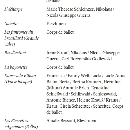
de ballet
L' écharpe
Marie Therese Schleinzer
,
Nikolaus /
Nicola Giuseppe Guerra
Gavotte
Elevinnen
Les fantomes du
Corps de ballet
brouillard (Grande
valse)
Pas d'action
Irene Sironi
,
Nikolaus / Nicola Giuseppe
Guerra
,
Carl Borromäus Godlewski
La bayonette
Corps de ballet
Danse à la Bilbao
Franziska / Fanny Well
,
Lucia / Lucie Anna
(Danse basque)
Balbo
,
Berta / Bertha Konnert
,
Hermine
(Minna) Antonie Erich
,
Ernestine
Schießwald / Schißwald / Schiesswald
,
Antonie Biener
,
Helene Krauß / Krauss /
Kraus
,
Gisela Schreitter / Schreiter
,
Corps
de ballet
Les Pierrettes
Amalie Bessoni
,
Elevinnen
mignonnes (Polka)