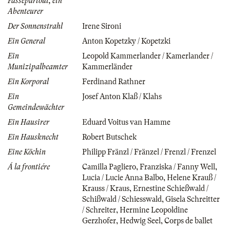
Passepartout, ein
Abenteurer
Der Sonnenstrahl
Irene Sironi
Ein General
Anton Kopetzky / Kopetzki
Ein
Leopold Kammerlander / Kamerlander /
Munizipalbeamter
Kammerländer
Ein Korporal
Ferdinand Rathner
Ein
Josef Anton Klaß / Klahs
Gemeindewächter
Ein Hausirer
Eduard Voitus van Hamme
Ein Hausknecht
Robert Butschek
Eine Köchin
Philipp Fränzl / Fränzel / Frenzl / Frenzel
Á la frontiére
Camilla Pagliero
,
Franziska / Fanny Well
,
Lucia / Lucie Anna Balbo
,
Helene Krauß /
Krauss / Kraus
,
Ernestine Schießwald /
Schißwald / Schiesswald
,
Gisela Schreitter
/ Schreiter
,
Hermine Leopoldine
Gerzhofer
,
Hedwig Seel
,
Corps de ballet