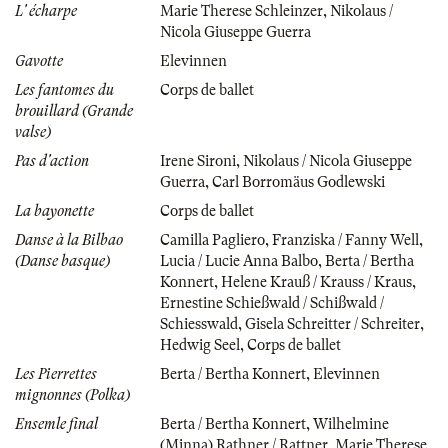
L' écharpe
Marie Therese Schleinzer
,
Nikolaus /
Nicola Giuseppe Guerra
Gavotte
Elevinnen
Les fantomes du
Corps de ballet
brouillard (Grande
valse)
Pas d'action
Irene Sironi
,
Nikolaus / Nicola Giuseppe
Guerra
,
Carl Borromäus Godlewski
La bayonette
Corps de ballet
Danse à la Bilbao
Camilla Pagliero
,
Franziska / Fanny Well
,
(Danse basque)
Lucia / Lucie Anna Balbo
,
Berta / Bertha
Konnert
,
Helene Krauß / Krauss / Kraus
,
Ernestine Schießwald / Schißwald /
Schiesswald
,
Gisela Schreitter / Schreiter
,
Hedwig Seel
,
Corps de ballet
Les Pierrettes
Berta / Bertha Konnert
,
Elevinnen
mignonnes (Polka)
Ensemle final
Berta / Bertha Konnert
,
Wilhelmine
(Minna) Rathner / Rattner
,
Marie Therese