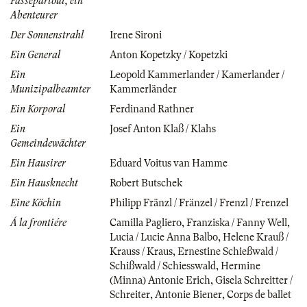
Passepartout, ein
Abenteurer
Der Sonnenstrahl
Irene Sironi
Ein General
Anton Kopetzky / Kopetzki
Ein
Leopold Kammerlander / Kamerlander /
Munizipalbeamter
Kammerländer
Ein Korporal
Ferdinand Rathner
Ein
Josef Anton Klaß / Klahs
Gemeindewächter
Ein Hausirer
Eduard Voitus van Hamme
Ein Hausknecht
Robert Butschek
Eine Köchin
Philipp Fränzl / Fränzel / Frenzl / Frenzel
Á la frontiére
Camilla Pagliero
,
Franziska / Fanny Well
,
Lucia / Lucie Anna Balbo
,
Helene Krauß /
Krauss / Kraus
,
Ernestine Schießwald /
Schißwald / Schiesswald
,
Hermine
(Minna) Antonie Erich
,
Gisela Schreitter /
Schreiter
,
Antonie Biener
,
Corps de ballet