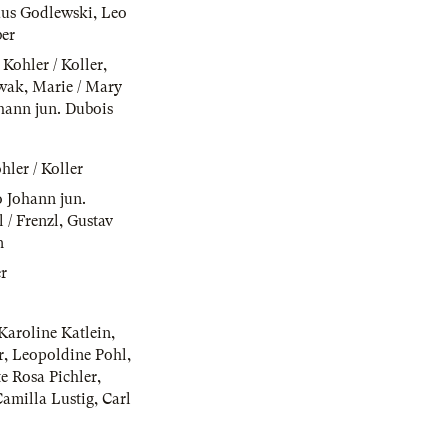
us Godlewski
,
Leo
er
 Kohler / Koller
,
wak
,
Marie / Mary
hann jun. Dubois
hler / Koller
o Johann jun.
 / Frenzl
,
Gustav
n
r
Karoline Katlein
,
r
,
Leopoldine Pohl
,
te Rosa Pichler
,
Camilla Lustig
,
Carl