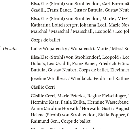
Elsa/Else (Strohl) von Strohlendorf
,
Carl Borromä
Czadill
,
Franz Bauer
,
Gustav Buttula
,
Gustav Neub
Elsa/Else (Strohl) von Strohlendorf
,
Marie / Mizzi
Katharina Loitelsberger
,
Johanna Ledl
,
Marie No
Marchal / Marschal / Marschall
,
Leopold / Leo Jo
Corps de ballet
, Gavotte
Luise Wopalensky / Wopalenski
,
Marie / Mizzi Ko
Elsa/Else (Strohl) von Strohlendorf
,
Leopold / Le
Dubois
,
Leo Czadill
,
Franz Bauer
,
Friedrich Fränzl
Buttula
,
Gustav Neuber
,
Corps de ballet
,
Elevinne
Josefine Windbeck / Windböck
,
Ferdinand Rathne
Cäsilie Cerri
Cäsilie Cerri
,
Marie Peterka
,
Regine Fleischinger
,
Hermine Kaar
,
Paula Zulka
,
Hermine Wasserbaue
Annie Caroline Horvath / Horwath
,
Gusti / Augus
Helene (Strohl) von Strohlendorf
,
Stella Popper
,
Raimund Sen.
,
Corps de ballet