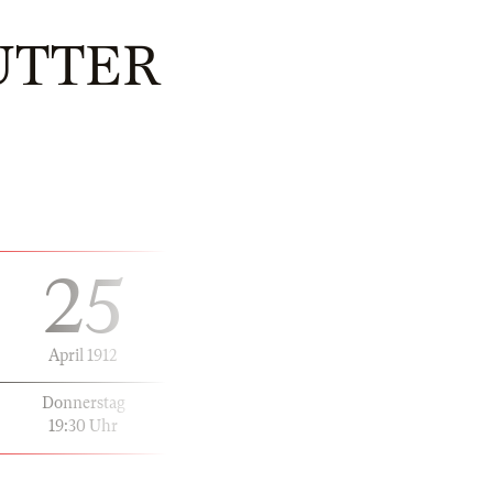
UTTER
25
April 1912
Donnerstag
19:30 Uhr