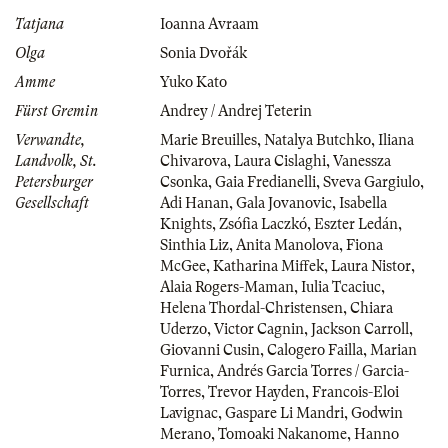
Tatjana
Ioanna Avraam
Olga
Sonia Dvořák
Amme
Yuko Kato
Fürst Gremin
Andrey / Andrej Teterin
Verwandte,
Marie Breuilles
,
Natalya Butchko
,
Iliana
Landvolk, St.
Chivarova
,
Laura Cislaghi
,
Vanessza
Petersburger
Csonka
,
Gaia Fredianelli
,
Sveva Gargiulo
,
Gesellschaft
Adi Hanan
,
Gala Jovanovic
,
Isabella
Knights
,
Zsófia Laczkó
,
Eszter Ledán
,
Sinthia Liz
,
Anita Manolova
,
Fiona
McGee
,
Katharina Miffek
,
Laura Nistor
,
Alaia Rogers-Maman
,
Iulia Tcaciuc
,
Helena Thordal-Christensen
,
Chiara
Uderzo
,
Victor Cagnin
,
Jackson Carroll
,
Giovanni Cusin
,
Calogero Failla
,
Marian
Furnica
,
Andrés Garcia Torres / Garcia-
Torres
,
Trevor Hayden
,
Francois-Eloi
Lavignac
,
Gaspare Li Mandri
,
Godwin
Merano
,
Tomoaki Nakanome
,
Hanno