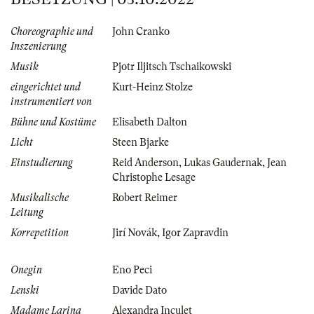
Choreographie und
John Cranko
Inszenierung
Musik
Pjotr Iljitsch Tschaikowski
eingerichtet und
Kurt-Heinz Stolze
instrumentiert von
Bühne und Kostüme
Elisabeth Dalton
Licht
Steen Bjarke
Einstudierung
Reid Anderson
,
Lukas Gaudernak
,
Jean
Christophe Lesage
Musikalische
Robert Reimer
Leitung
Korrepetition
Jirí Novák
,
Igor Zapravdin
Onegin
Eno Peci
Lenski
Davide Dato
Madame Larina
Alexandra Inculet