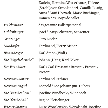
Katlein
,
Hermine Wasserbauer
,
Helene
(Strohl) von Strohlendorf
,
Camilla Lustig
,
Anna / Anni Horvath
,
Marie Buchinger
,
Damen des Corps de ballet
Veilchentanz
das gesamte Ballettpersonal
Kahlenberger
Josef / Joszy Schreiter / Schreitter
Grinzinger
Otto Linder
Nußdorfer
Ferdinand / Ferry Aicher
Bisamberger
Karl Amon (Wolf)
Die "Vogelscheuche"
Johann (Hans) Karl Ecker
Der Weinhüter
Karl / Carl Bressani / Bresani / Presani /
Presoni
Herr von Sumser
Ferdinand Rathner
Herr von Nigerl
Leopold / Leo Johann jun. Dubois
Die "Pascher Toni"
Josefine Windbeck / Windböck
Die "fesche Sali"
Regine Fleischinger
Wiener Spatzen
Luise Wopalensky / Wopalenski
,
Josefine