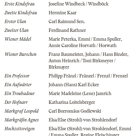
Erste Kindsfrau
Josefine Windbeck / Windböck
Zweite Kindsfrau
Hermine Kaar
Erster Ulan
Carl Raimund Sen.
Zweiter Ulan
Ferdinand Rathner
Wiener Mädel
Marie Peterka
,
Emmi / Emma Spuller
,
Annie Caroline Horvath / Horwath
Wiener Burschen
Franz Baumeister
,
Johann / Hans Binder
,
Anton Heinrich / Toni Birkmeyer /
Birkmayer
Ein Professor
Philipp Fränzl / Fränzel / Frenzl / Frenzel
Ein Aufwärter
Johann (Hans) Karl Ecker
Ein Troubadour
Marie Madeleine (Lene) Jamrich
Der Hofnarr
Katharina Loitelsberger
Markgraf Leopold
Carl Borromäus Godlewski
Markgräfin Agnes
Elsa/Else (Strohl) von Strohlendorf
Hochzeitsreigen
Elsa/Else (Strohl) von Strohlendorf
,
Emmi
/ Emma Spuller
,
Regine Fleischinger
,