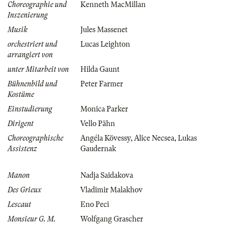
Choreographie und
Kenneth MacMillan
Inszenierung
Musik
Jules Massenet
orchestriert und
Lucas Leighton
arrangiert von
unter Mitarbeit von
Hilda Gaunt
Bühnenbild und
Peter Farmer
Kostüme
Einstudierung
Monica Parker
Dirigent
Vello Pähn
Choreographische
Angéla Kövessy
,
Alice Necsea
,
Lukas
Assistenz
Gaudernak
Manon
Nadja Saidakova
Des Grieux
Vladimir Malakhov
Lescaut
Eno Peci
Monsieur G. M.
Wolfgang Grascher