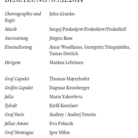
Choreographie und
John Cranko
Regie
Musik
Sergej Prokofjew/Prokofiew/Prokofieff
Ausstattung
Jürgen Rose
Einstudierung
Anne Woolliams
,
Georgette Tsinguirides
,
Tamas Detrich
Dirigent
Markus Lehtinen
Graf Capulet
Thomas Mayerhofer
Gräfin Capulet
Dagmar Kronberger
Julia
Maria Yakovleva
Tybalt
Kirill Kourlaev
Graf Paris
Andrey / Andrej Teterin
Julias Amme
Eva Polacek
Graf Montague
Igor Milos