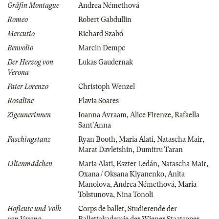
Gräfin Montague
Andrea Némethová
Romeo
Robert Gabdullin
Mercutio
Richard Szabó
Benvolio
Marcin Dempc
Der Herzog von
Lukas Gaudernak
Verona
Pater Lorenzo
Christoph Wenzel
Rosaline
Flavia Soares
Zigeunerinnen
Ioanna Avraam
,
Alice Firenze
,
Rafaella
Sant'Anna
Faschingstanz
Ryan Booth
,
Maria Alati
,
Natascha Mair
,
Marat Davletshin
,
Dumitru Taran
Lilienmädchen
Maria Alati
,
Eszter Ledán
,
Natascha Mair
,
Oxana / Oksana Kiyanenko
,
Anita
Manolova
,
Andrea Némethová
,
Maria
Tolstunova
,
Nina Tonoli
Hofleute und Volk
Corps de ballet
,
Studierende der
von Verona
Ballettakademie der Wiener Staatsoper