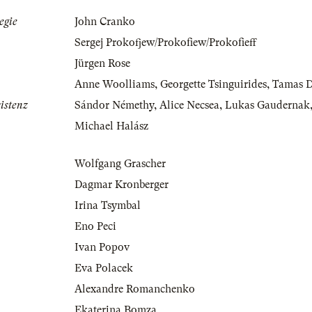
egie
John Cranko
Sergej Prokofjew/Prokofiew/Prokofieff
Jürgen Rose
Anne Woolliams
,
Georgette Tsinguirides
,
Tamas D
istenz
Sándor Némethy
,
Alice Necsea
,
Lukas Gaudernak
Michael Halász
Wolfgang Grascher
Dagmar Kronberger
Irina Tsymbal
Eno Peci
Ivan Popov
Eva Polacek
Alexandre Romanchenko
Ekaterina Bomza