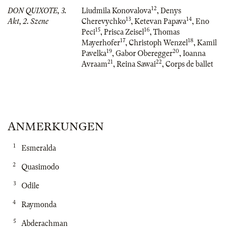
12
DON QUIXOTE, 3.
Liudmila Konovalova
,
Denys
13
14
Akt, 2. Szene
Cherevychko
,
Ketevan Papava
,
Eno
15
16
Peci
,
Prisca Zeisel
,
Thomas
17
18
Mayerhofer
,
Christoph Wenzel
,
Kamil
19
20
Pavelka
,
Gabor Oberegger
,
Ioanna
21
22
Avraam
,
Reina Sawai
,
Corps de ballet
ANMERKUNGEN
1
Esmeralda
2
Quasimodo
3
Odile
4
Raymonda
5
Abderachman