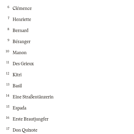
6
Clémence
7
Henriette
8
Bernard
9
Béranger
10
Manon
11
Des Grieux
12
Kitri
13
Basil
14
Eine Straßentänzerin
15
Espada
16
Erste Brautjungfer
17
Don Quixote