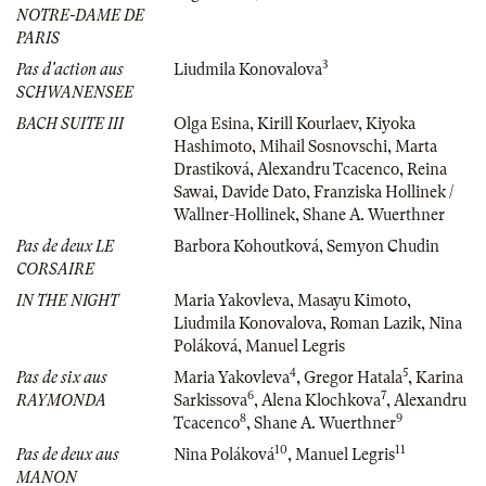
NOTRE-DAME DE
PARIS
3
Pas d'action aus
Liudmila Konovalova
SCHWANENSEE
BACH SUITE III
Olga Esina
,
Kirill Kourlaev
,
Kiyoka
Hashimoto
,
Mihail Sosnovschi
,
Marta
Drastiková
,
Alexandru Tcacenco
,
Reina
Sawai
,
Davide Dato
,
Franziska Hollinek /
Wallner-Hollinek
,
Shane A. Wuerthner
Pas de deux LE
Barbora Kohoutková
,
Semyon Chudin
CORSAIRE
IN THE NIGHT
Maria Yakovleva
,
Masayu Kimoto
,
Liudmila Konovalova
,
Roman Lazik
,
Nina
Poláková
,
Manuel Legris
4
5
Pas de six aus
Maria Yakovleva
,
Gregor Hatala
,
Karina
6
7
RAYMONDA
Sarkissova
,
Alena Klochkova
,
Alexandru
8
9
Tcacenco
,
Shane A. Wuerthner
10
11
Pas de deux aus
Nina Poláková
,
Manuel Legris
MANON