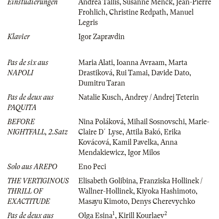
Einstudierungen
Andrea Tallis
,
Susanne Menck
,
Jean-Pierre
Frohlich
,
Christine Redpath
,
Manuel
Legris
Klavier
Igor Zapravdin
Pas de six aus
Maria Alati
,
Ioanna Avraam
,
Marta
NAPOLI
Drastiková
,
Rui Tamai
,
Davide Dato
,
Dumitru Taran
Pas de deux aus
Natalie Kusch
,
Andrey / Andrej Teterin
PAQUITA
BEFORE
Nina Poláková
,
Mihail Sosnovschi
,
Marie-
NIGHTFALL, 2.Satz
Claire D´Lyse
,
Attila Bakó
,
Erika
Kovácová
,
Kamil Pavelka
,
Anna
Mendakiewicz
,
Igor Milos
Solo aus AREPO
Eno Peci
THE VERTIGINOUS
Elisabeth Golibina
,
Franziska Hollinek /
THRILL OF
Wallner-Hollinek
,
Kiyoka Hashimoto
,
EXACTITUDE
Masayu Kimoto
,
Denys Cherevychko
1
2
Pas de deux aus
Olga Esina
,
Kirill Kourlaev