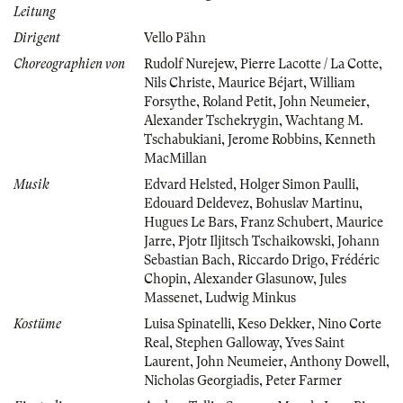
Leitung
Dirigent
Vello Pähn
Choreographien von
Rudolf Nurejew
,
Pierre Lacotte / La Cotte
,
Nils Christe
,
Maurice Béjart
,
William
Forsythe
,
Roland Petit
,
John Neumeier
,
Alexander Tschekrygin
,
Wachtang M.
Tschabukiani
,
Jerome Robbins
,
Kenneth
MacMillan
Musik
Edvard Helsted
,
Holger Simon Paulli
,
Edouard Deldevez
,
Bohuslav Martinu
,
Hugues Le Bars
,
Franz Schubert
,
Maurice
Jarre
,
Pjotr Iljitsch Tschaikowski
,
Johann
Sebastian Bach
,
Riccardo Drigo
,
Frédéric
Chopin
,
Alexander Glasunow
,
Jules
Massenet
,
Ludwig Minkus
Kostüme
Luisa Spinatelli
,
Keso Dekker
,
Nino Corte
Real
,
Stephen Galloway
,
Yves Saint
Laurent
,
John Neumeier
,
Anthony Dowell
,
Nicholas Georgiadis
,
Peter Farmer